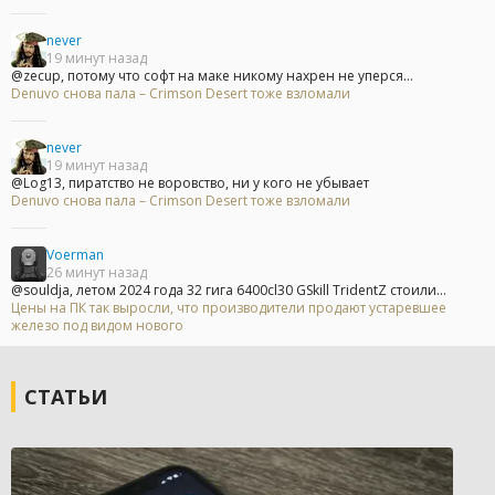
never
19 минут назад
@zecup, потому что софт на маке никому нахрен не уперся...
Denuvo снова пала – Crimson Desert тоже взломали
never
19 минут назад
@Log13, пиратство не воровство, ни у кого не убывает
Denuvo снова пала – Crimson Desert тоже взломали
Voerman
26 минут назад
@souldja, летом 2024 года 32 гига 6400cl30 GSkill TridentZ стоили...
Цены на ПК так выросли, что производители продают устаревшее
железо под видом нового
СТАТЬИ