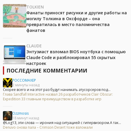
TOLKIEN
Фанаты приносят рисунки и другие работы на
могилу Толкина в Оксфорде – она
превратилась в место паломничества
фанатов
CLAUDE
Энтузиаст взломал BIOS ноутбука с помощью
Claude Code и разблокировал 55 скрытых
настроек
ПОСЛЕДНИЕ КОММЕНТАРИИ
POCCOMAXEP
2 минуты назад
Скорее всего и на этот раз будут нанимать атусорсеров под...
Глава Sandfall Interactive назвал 26 разработчиков Clair Obscur:
Expedition 33 главным преимуществом в разработке игр
Ozzmosis
18 минут назад
@Log13, эти слова — ирония над ситуацией с гипервизором.А так...
Denuvo снова пала – Crimson Desert тоже взломали