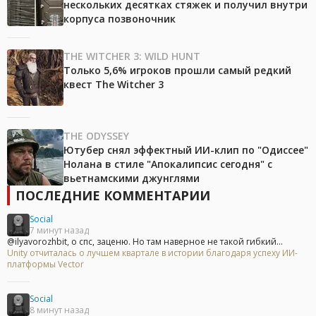
нескольких десятках стяжек и получил внутри
корпуса позвоночник
THE WITCHER 3: WILD HUNT
Только 5,6% игроков прошли самый редкий
квест The Witcher 3
THE ODYSSEY
Ютубер снял эффектный ИИ-клип по "Одиссее"
Нолана в стиле "Апокалипсис сегодня" с
вьетнамскими джунглями
ПОСЛЕДНИЕ КОММЕНТАРИИ
Social
7 минут назад
@ilyavorozhbit, о спс, заценю. Но там наверное не такой гибкий...
Unity отчиталась о лучшем квартале в истории благодаря успеху ИИ-
платформы Vector
Social
8 минут назад