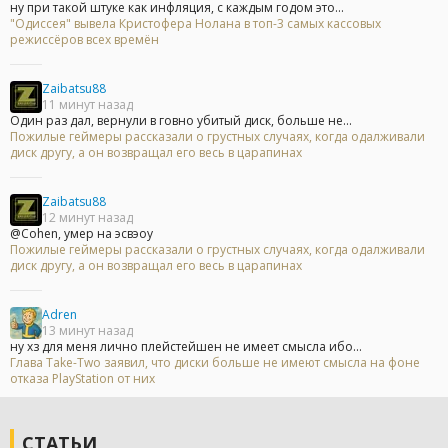
ну при такой штуке как инфляция, с каждым годом это...
"Одиссея" вывела Кристофера Нолана в топ-3 самых кассовых
режиссёров всех времён
Zaibatsu88
11 минут назад
Один раз дал, вернули в говно убитый диск, больше не...
Пожилые геймеры рассказали о грустных случаях, когда одалживали
диск другу, а он возвращал его весь в царапинах
Zaibatsu88
12 минут назад
@Cohen, умер на эсвэоу
Пожилые геймеры рассказали о грустных случаях, когда одалживали
диск другу, а он возвращал его весь в царапинах
Adren
13 минут назад
ну хз для меня лично плейстейшен не имеет смысла ибо...
Глава Take-Two заявил, что диски больше не имеют смысла на фоне
отказа PlayStation от них
СТАТЬИ