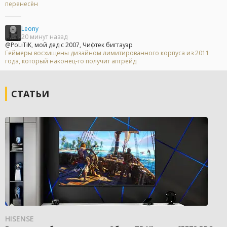
перенесён
Leony
20 минут назад
@PoLiTiK, мой дед с 2007, Чифтек бигтауэр
Геймеры восхищены дизайном лимитированного корпуса из 2011
года, который наконец-то получит апгрейд
СТАТЬИ
HISENSE