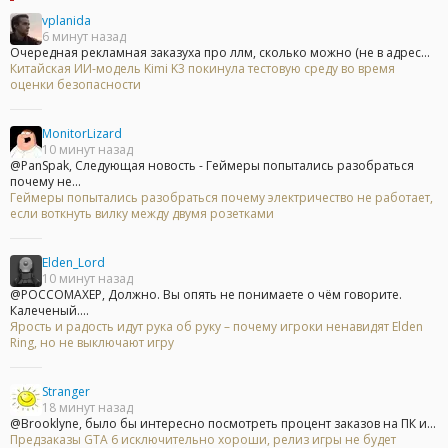
vplanida
6 минут назад
Очередная рекламная заказуха про ллм, сколько можно (не в адрес...
Китайская ИИ-модель Kimi K3 покинула тестовую среду во время
оценки безопасности
MonitorLizard
10 минут назад
@PanSpak, Следующая новость - Геймеры попытались разобраться
почему не...
Геймеры попытались разобраться почему электричество не работает,
если воткнуть вилку между двумя розетками
Elden_Lord
10 минут назад
@POCCOMAXEP, Должно. Вы опять не понимаете о чём говорите.
Калеченый....
Ярость и радость идут рука об руку – почему игроки ненавидят Elden
Ring, но не выключают игру
Stranger
18 минут назад
@Brooklyne, было бы интересно посмотреть процент заказов на ПК и...
Предзаказы GTA 6 исключительно хороши, релиз игры не будет