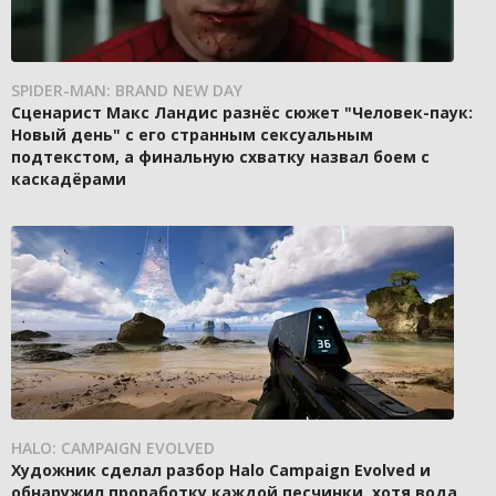
SPIDER-MAN: BRAND NEW DAY
Сценарист Макс Ландис разнёс сюжет "Человек-паук:
Новый день" с его странным сексуальным
подтекстом, а финальную схватку назвал боем с
каскадёрами
HALO: CAMPAIGN EVOLVED
Художник сделал разбор Halo Campaign Evolved и
обнаружил проработку каждой песчинки, хотя вода