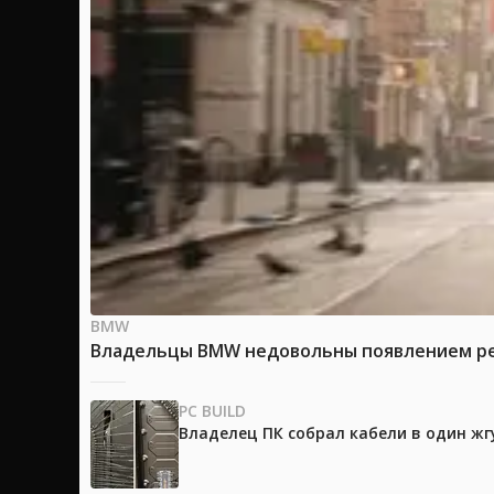
BMW
Владельцы BMW недовольны появлением рек
PC BUILD
Владелец ПК собрал кабели в один жг