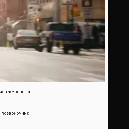
исплеях авто
а позвоночник