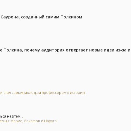
з Саурона, созданный самим Толкином
ре Толкина, почему аудитория отвергает новые идеи из-за 
 и стал самым молодым профессором в истории
ся над тем...
мемы с Марио, Pokemon и Наруто