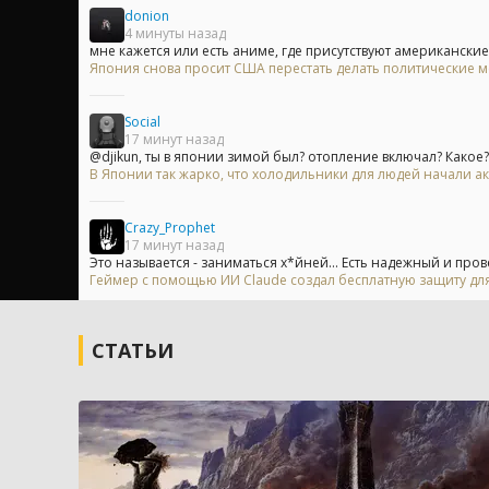
donion
4 минуты назад
мне кажется или есть аниме, где присутствуют американские
Япония снова просит США перестать делать политические 
Social
17 минут назад
@djikun, ты в японии зимой был? отопление включал? Какое?
В Японии так жарко, что холодильники для людей начали ак
Crazy_Prophet
17 минут назад
Это называется - заниматься х*йней... Есть надежный и пров
Геймер с помощью ИИ Claude создал бесплатную защиту для
СТАТЬИ