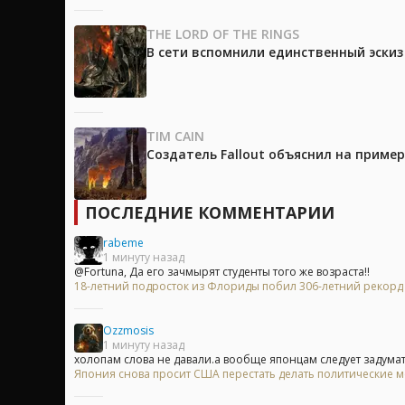
THE LORD OF THE RINGS
В сети вспомнили единственный эски
TIM CAIN
Создатель Fallout объяснил на приме
ПОСЛЕДНИЕ КОММЕНТАРИИ
rabeme
1 минуту назад
@Fortuna, Да его зачмырят студенты того же возраста!!
18-летний подросток из Флориды побил 306-летний рекорд
Ozzmosis
1 минуту назад
холопам слова не давали.а вообще японцам следует задумать
Япония снова просит США перестать делать политические 