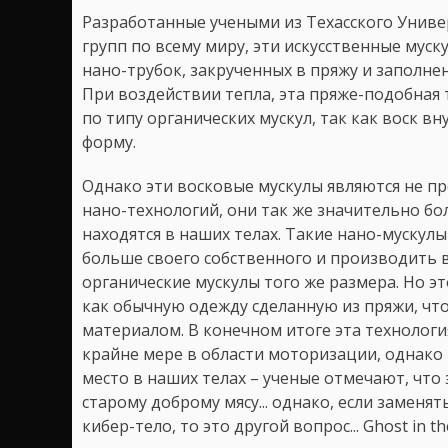
Разработанные учеными из Техасского Универ
групп по всему миру, эти искусственные мус
нано-трубок, закрученных в пряжу и заполн
При воздействии тепла, эта пряже-подобная 
по типу органических мускул, так как воск в
форму.
Однако эти восковые мускулы являются не п
нано-технологий, они так же значительно бо
находятся в наших телах. Такие нано-мускулы
больше своего собственного и производить в
органические мускулы того же размера. Но эт
как обычную одежду сделанную из пряжи, чт
материалом. В конечном итоге эта технологи
крайне мере в области моторизации, однако 
место в наших телах – ученые отмечают, что
старому доброму мясу... однако, если заменят
кибер-тело, то это другой вопрос... Ghost in th