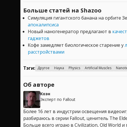
Больше статей на Shazoo
Симуляция гигантского банана на орбите 
апокалипсиса
Новый наногенератор предлагают в
качес
гаджетов
Кофе замедляет биологическое старение у
расстройствами
Тэги:
Другое
Наука
Physics
Artificial Muscles
Nanot
Об авторе
Коэн
Эксперт по Fallout
Более 16 лет в индустрии освещения видеоигр
разбираюсь в серии Fallout, ценитель The Elder
Больше всего играю в Civilization, Old World