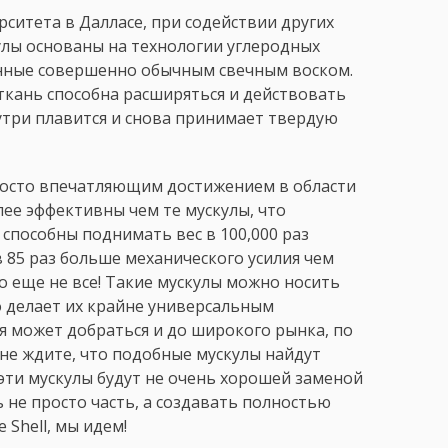
ситета в Далласе, при содействии других
кулы основаны на технологии углеродных
енные совершенно обычным свечным воском.
ткань способна расширяться и действовать
нутри плавится и снова принимает твердую
росто впечатляющим достижением в области
лее эффективны чем те мускулы, что
 способны поднимать вес в 100,000 раз
 85 раз больше механического усилия чем
о еще не все! Такие мускулы можно носить
о делает их крайне универсальным
я может добраться и до широкого рынка, по
не ждите, что подобные мускулы найдут
 эти мускулы будут не очень хорошей заменой
ь не просто часть, а создавать полностью
e Shell, мы идем!