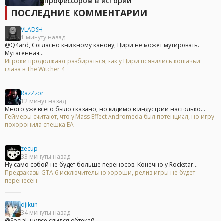
профессором в истории
ПОСЛЕДНИЕ КОММЕНТАРИИ
VLADSH
1 минуту назад
@Q4ard, Согласно книжному канону, Цири не может мутировать.
Мутагенная...
Игроки продолжают разбираться, как у Цири появились кошачьи
глаза в The Witcher 4
RazZzor
12 минут назад
Много уже всего было сказано, но видимо в индустрии настолько...
Геймеры считают, что у Mass Effect Andromeda был потенциал, но игру
похоронила спешка EA
zecup
33 минуты назад
Ну само собой не будет больше переносов. Конечно у Rockstar...
Предзаказы GTA 6 исключительно хороши, релиз игры не будет
перенесён
djikun
34 минуты назад
@Social, ну все слился обтекай