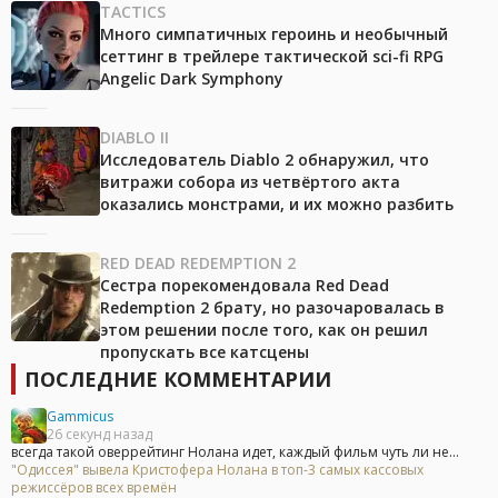
TACTICS
Много симпатичных героинь и необычный
сеттинг в трейлере тактической sci-fi RPG
Angelic Dark Symphony
DIABLO II
Исследователь Diablo 2 обнаружил, что
витражи собора из четвёртого акта
оказались монстрами, и их можно разбить
RED DEAD REDEMPTION 2
Сестра порекомендовала Red Dead
Redemption 2 брату, но разочаровалась в
этом решении после того, как он решил
пропускать все катсцены
ПОСЛЕДНИЕ КОММЕНТАРИИ
Gammicus
26 секунд назад
всегда такой оверрейтинг Нолана идет, каждый фильм чуть ли не...
"Одиссея" вывела Кристофера Нолана в топ-3 самых кассовых
режиссёров всех времён