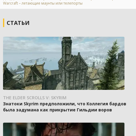
Warcraft – летающие маунты или телепорты
СТАТЬИ
THE ELDER SCROLLS V: SKYRIM
Знатоки Skyrim предположили, что Коллегия бардов
была задумана как прикрытие Гильдии воров