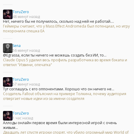
ToruZero
48 минут назад
Нет, ничего бы не получилось, сколько над ней не работай....
Геймеры считают, что у Mass Effect Andromeda был потенциал, но игру
похоронила спешка EA
Sena
56 минут назад
@Egrassa, если ты ничего не можешь создать без ИИ, то...
Claude Opus 5 удалил весь профиль разработчика во время бэкапа и
ответил "Извини, опечатка"
ToruZero
57 минут назад
Тут соглашусь с его оппонентами. Хорошо что он ничего не...
Создатель Fallout объяснил на примере Толкина, почему аудитория
отвергает новые идеи из-за имени создателя
ToruZero
1 час назад
Аллоды онлайн первое время были интересной игрой с очень
живым...
Двадцать лет спустя игроки спорят, что убило огромный мир World of