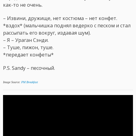
как-то не очень.
– Извини, дружище, нет костюма – нет конфет.
*вздох* (мальчишка поднял ведерко с песком и стал
рассыпать его вокруг, издавая шум).
– Я – Ураган Сэнди.
– Туше, пижон, туше.
*передает конфеты*
P.S. Sandy – песочный.
Image Source:
PM Breakfast