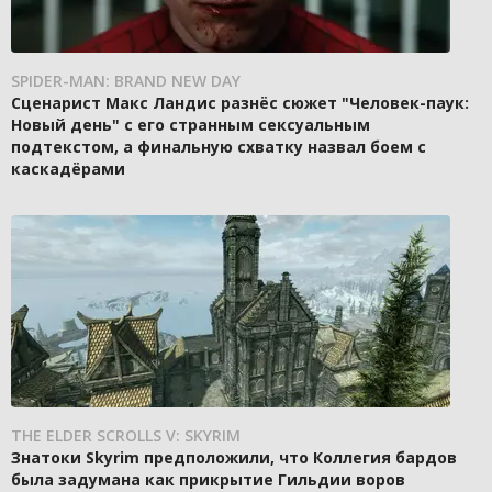
SPIDER-MAN: BRAND NEW DAY
Сценарист Макс Ландис разнёс сюжет "Человек-паук:
Новый день" с его странным сексуальным
подтекстом, а финальную схватку назвал боем с
каскадёрами
THE ELDER SCROLLS V: SKYRIM
Знатоки Skyrim предположили, что Коллегия бардов
была задумана как прикрытие Гильдии воров