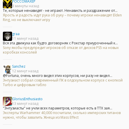
POCCOMAXEP
3 минуты назад
Те, которые ненавидят - не играют. Ненависть и раздражение от...
Ярость и радость идут рука об руку – почему игроки ненавидят Elden
Ring, но не выключают игру
graa
11 минут назад
Вся эта движуха как будто договорняк с Рокстар приуроченный к...
Sony якобы предупредит игроков об отказе от дисков PS5 на новых
коробках консолей
Sanchez
12 минут назад
@Fortuna, очень много видел этих корпусов, ни разу не видел...
Энтузиаст собрал современный ПК в олдскульном корпусе с кнопкой
Turbo и цифровым табло
GloriusEnthusiasto
13 минут назад
"Энтузиасты" не учли всех параметров, которые есть в ТТХ зая...
Эксперты Warhammer 40,000 посчитали, сколько имперских титанов
нужно, чтобы завалить Жнеца из Mass Effect