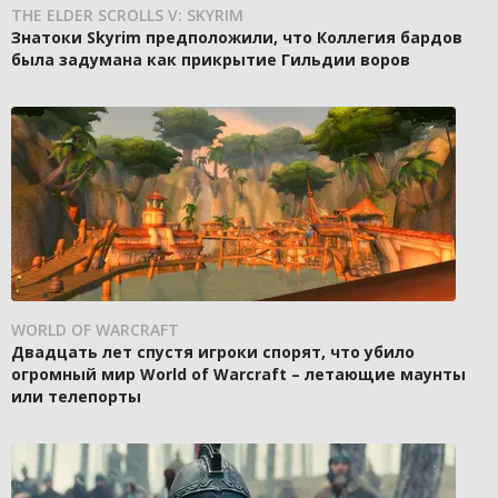
THE ELDER SCROLLS V: SKYRIM
Знатоки Skyrim предположили, что Коллегия бардов
была задумана как прикрытие Гильдии воров
WORLD OF WARCRAFT
Двадцать лет спустя игроки спорят, что убило
огромный мир World of Warcraft – летающие маунты
или телепорты