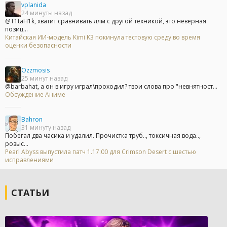
vplanida
24 минуты назад
@T1taH1k, хватит сравнивать ллм с другой техникой, это неверная
позиц...
Китайская ИИ-модель Kimi K3 покинула тестовую среду во время
оценки безопасности
Ozzmosis
25 минут назад
@barbahat, а он в игру играл\проходил? твои слова про "невнятност...
Обсуждение Аниме
Bahron
31 минуту назад
Побегал два часика и удалил. Прочистка труб.., токсичная вода..,
розыс...
Pearl Abyss выпустила патч 1.17.00 для Crimson Desert с шестью
исправлениями
СТАТЬИ