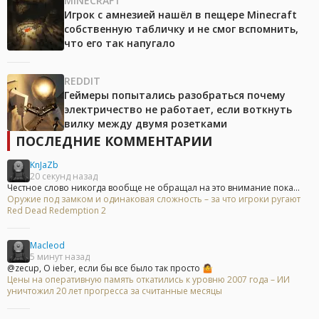
MINECRAFT
Игрок с амнезией нашёл в пещере Minecraft
собственную табличку и не смог вспомнить,
что его так напугало
REDDIT
Геймеры попытались разобраться почему
электричество не работает, если воткнуть
вилку между двумя розетками
ПОСЛЕДНИЕ КОММЕНТАРИИ
KnJaZb
20 секунд назад
Честное слово никогда вообще не обращал на это внимание пока...
Оружие под замком и одинаковая сложность – за что игроки ругают
Red Dead Redemption 2
Macleod
5 минут назад
@zecup, О ieber, если бы все было так просто 🤷
Цены на оперативную память откатились к уровню 2007 года – ИИ
уничтожил 20 лет прогресса за считанные месяцы