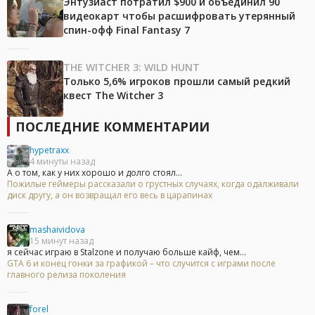
Энтузиаст потратил $900 и объединил 90
видеокарт чтобы расшифровать утерянный
спин-офф Final Fantasy 7
THE WITCHER 3: WILD HUNT
Только 5,6% игроков прошли самый редкий
квест The Witcher 3
ПОСЛЕДНИЕ КОММЕНТАРИИ
hypetraxx
4 минуты назад
А о том, как у них хорошо и долго стоял...
Пожилые геймеры рассказали о грустных случаях, когда одалживали
диск другу, а он возвращал его весь в царапинах
mashaividova
15 минут назад
я сейчас играю в Stalzone и получаю больше кайф, чем...
GTA 6 и конец гонки за графикой – что случится с играми после
главного релиза поколения
forel