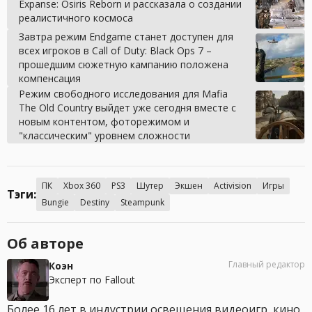
Expanse: Osiris Reborn и рассказала о создании
реалистичного космоса
Завтра режим Endgame станет доступен для
всех игроков в Call of Duty: Black Ops 7 –
прошедшим сюжетную кампанию положена
компенсация
Режим свободного исследования для Mafia
The Old Country выйдет уже сегодня вместе с
новым контентом, фоторежимом и
"классическим" уровнем сложности
ПК
Xbox 360
PS3
Шутер
Экшен
Activision
Игры
Тэги:
Bungie
Destiny
Steampunk
Об авторе
Главный редактор
Коэн
Эксперт по Fallout
Более 16 лет в индустрии освещения видеоигр, кино,