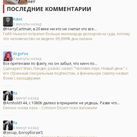
лет
ПОСЛЕДНИЕ КОММЕНТАРИИ
Asket
3 минуты назад
@HarryCartman, в 20 веке ни кто не считал что все...
Гейб Ньюэлл потратил больше миллиарда долларов на суда, потому
что человечество не видело 99,999% дна океана
VirgoFox
3 минуты назад
Все претензии по факту, но он забыл, что кинч по...
Сценарист Макс Ландис разнёс сюжет "Человек-паук: Новый день" с
его странным сексуальным подтекстом, а финальную схватку назвал
боем с каскадёрами
fla
6 минут назад
@Arnhold144, с 1080ti далеко в прицнипе не уедешь. Разве что...
Denuvo снова пала – Crimson Desert тоже взломали
fla
8 минут назад
@zecup, Богоубогая?)