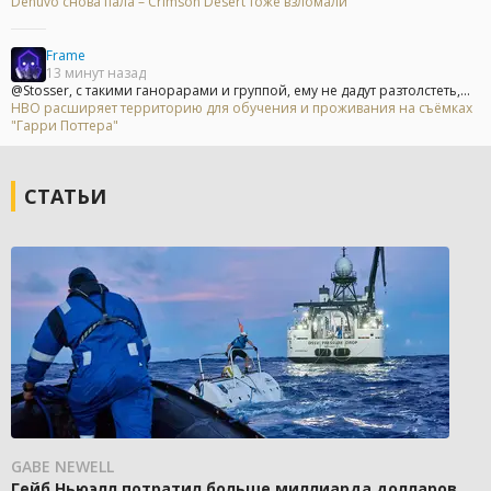
Denuvo снова пала – Crimson Desert тоже взломали
Frame
13 минут назад
@Stosser, с такими ганорарами и группой, ему не дадут разтолстеть,...
HBO расширяет территорию для обучения и проживания на съёмках
"Гарри Поттера"
СТАТЬИ
GABE NEWELL
Гейб Ньюэлл потратил больше миллиарда долларов