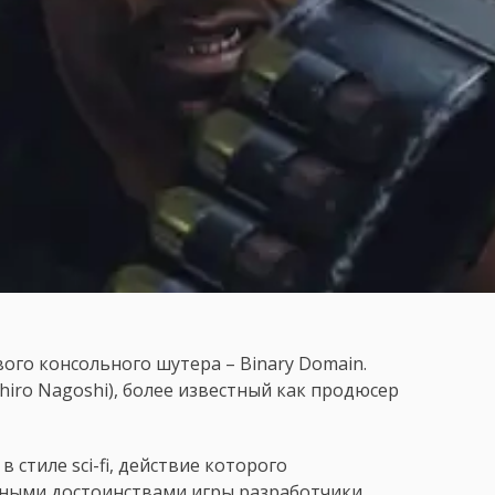
вого консольного шутера – Binary Domain.
iro Nagoshi), более известный как продюсер
 стиле sci-fi, действие которого
овными достоинствами игры разработчики