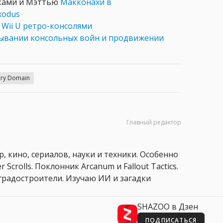
иками и Мэттью
Макконахи в
xodus
и Wii U ретро-консолями
ывании консольных войн и продвижении
ary Domain
Главный редактор
, кино, сериалов, науки и техники. Особенно
 Scrolls. Поклонник Arcanum и Fallout Tactics.
 и градостроители. Изучаю ИИ и загадки
SHAZOO в Дзен
ПОДПИСАТЬСЯ