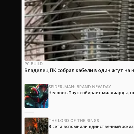
PC BUILD
Владелец ПК собрал кабели в один жгут на 
SPIDER-MAN: BRAND NEW DAY
Человек-Паук собирает миллиарды, но
THE LORD OF THE RINGS
В сети вспомнили единственный эски