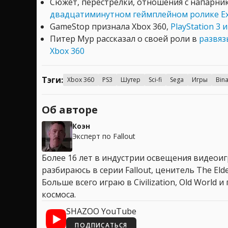
Сюжет, перестрелки, отношения с напарн
двадцатиминутном геймплейном ролике E
GameStop признала Xbox 360,
PlayStation 3 
Питер Мур рассказал о своей роли в
развяз
Xbox 360
Тэги:
Xbox 360
PS3
Шутер
Sci-fi
Sega
Игры
Bin
Об авторе
Коэн
Эксперт по Fallout
Более 16 лет в индустрии освещения видеоигр
разбираюсь в серии Fallout, ценитель The Elder
Больше всего играю в Civilization, Old World
космоса.
SHAZOO YouTube
ПОДПИСАТЬСЯ