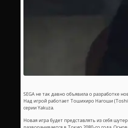
SEGA не так давно объявила о разработке но
Над игрой работает Тошихиро Нагоши (Toshih
серии Yakuza.
Новая игра будет представлять из себя шутер в
разворачивается в Токио 2080-го года. Осн