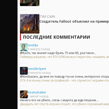
TIM CAIN
Создатель Fallout объяснил на приме
ПОСЛЕДНИЕ КОММЕНТАРИИ
souldja
1 минуту назад
@KaZiv, так значит надо брать 75 или 85, раз такое...
Геймеры решили, что RTX 5090 можно перестать называть и
needStr0yent
4 минуты назад
@Kindzazaru, да мне по поводу гта не очень интересно спорит
GTA 6 и конец гонки за графикой – что случится с играми п
Kosmobaiker
5 минут назад
Ничего его не убило, слезь с маунта да иди пешком....
Двадцать лет спустя игроки спорят, что убило огромный мир