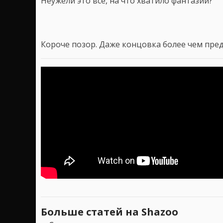
Неужели это все, на что хватило фантазии?
Короче позор. Даже концовка более чем пред
Больше статей на Shazoo