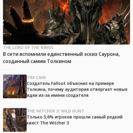
THE LORD OF THE RINGS
В сети вспомнили единственный эскиз Саурона,
созданный самим Толкином
TIM CAIN
Создатель Fallout объяснил на примере
Толкина, почему аудитория отвергает новые
идеи из-за имени создателя
THE WITCHER 3: WILD HUNT
Только 5,6% игроков прошли самый редкий
квест The Witcher 3