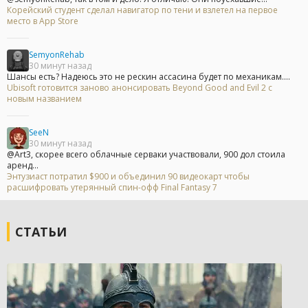
Корейский студент сделал навигатор по тени и взлетел на первое
место в App Store
SemyonRehab
30 минут назад
Шансы есть? Надеюсь это не рескин ассасина будет по механикам....
Ubisoft готовится заново анонсировать Beyond Good and Evil 2 с
новым названием
SeeN
30 минут назад
@Art3, скорее всего облачные серваки участвовали, 900 дол стоила
аренд...
Энтузиаст потратил $900 и объединил 90 видеокарт чтобы
расшифровать утерянный спин-офф Final Fantasy 7
СТАТЬИ