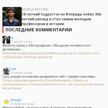
WORLD RECORD
18-летний подросток из Флориды побил 306-
летний рекорд и стал самым молодым
профессором в истории
ПОСЛЕДНИЕ КОММЕНТАРИИ
fla
15 минут назад
@Bahron, Шиза у тебя процветает. Обесценил человека и его
достижение.....
Польский пловец переплыл Балтийское море за 55 часов без сна и
собрал более 250 тысяч долларов
civik
19 минут назад
Сука, в какую же помойку превратился сайт с такими новостями...
Сестра порекомендовала Red Dead Redemption 2 брату, но
разочаровалась в этом решении после того, как он решил пропускать
все катсцены
Stranger
23 минуты назад
@SemyonRehab, так в том и дело. Я отличаю. Они поуехавшие...