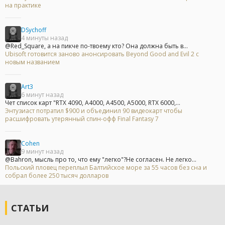
на практике
DSychoff
4 минуты назад
@Red_Square, а на пикче по-твоему кто? Она должна быть в...
Ubisoft готовится заново анонсировать Beyond Good and Evil 2 с
новым названием
Art3
6 минут назад
Чет список карт "RTX 4090, A4000, A4500, A5000, RTX 6000,...
Энтузиаст потратил $900 и объединил 90 видеокарт чтобы
расшифровать утерянный спин-офф Final Fantasy 7
Cohen
9 минут назад
@Bahron, мысль про то, что ему "легко"?Не согласен. Не легко...
Польский пловец переплыл Балтийское море за 55 часов без сна и
собрал более 250 тысяч долларов
СТАТЬИ