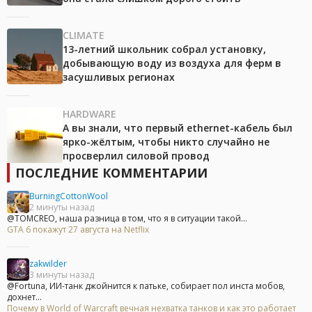
CLIMATE
13-летний школьник собрал установку,
добывающую воду из воздуха для ферм в
засушливых регионах
HARDWARE
А вы знали, что первый ethernet-кабель был
ярко-жёлтым, чтобы никто случайно не
просверлил силовой провод
ПОСЛЕДНИЕ КОММЕНТАРИИ
BurningCottonWool
2 минуты назад
@TOMCREO, наша разница в том, что я в ситуации такой...
GTA 6 покажут 27 августа на Netflix
zakwilder
3 минуты назад
@Fortuna, ИИ-танк джойнится к патьке, собирает пол инста мобов,
дохнет...
Почему в World of Warcraft вечная нехватка танков и как это работает