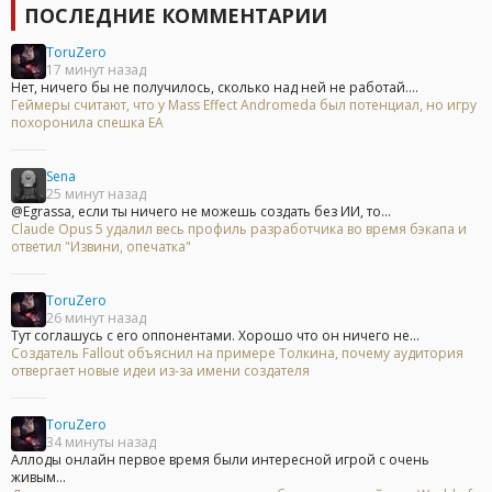
ПОСЛЕДНИЕ КОММЕНТАРИИ
ToruZero
17 минут назад
Нет, ничего бы не получилось, сколько над ней не работай....
Геймеры считают, что у Mass Effect Andromeda был потенциал, но игру
похоронила спешка EA
Sena
25 минут назад
@Egrassa, если ты ничего не можешь создать без ИИ, то...
Claude Opus 5 удалил весь профиль разработчика во время бэкапа и
ответил "Извини, опечатка"
ToruZero
26 минут назад
Тут соглашусь с его оппонентами. Хорошо что он ничего не...
Создатель Fallout объяснил на примере Толкина, почему аудитория
отвергает новые идеи из-за имени создателя
ToruZero
34 минуты назад
Аллоды онлайн первое время были интересной игрой с очень
живым...