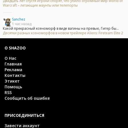
Двадцать лет спустя игроки спорят, что убило огромный мир World of
Warcraft – летающие маунты или телепорты
Sanchez
1 час назад
Какой прекрасный ксеноморф в виде вагины на превью, Гигер бы...
Десятки разных ксеноморфов в новом трейлере Aliens: Fireteam Elite 2
О SHAZOO
О Нас
Главная
Реклама
Контакты
Этикет
Помощь
RSS
Сообщить об ошибке
ПРИСОЕДИНИТЬСЯ
Завести аккаунт