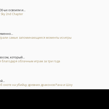
0-ых освоили и...
 Sky 2nd Chapter
именно...
 выбрали самые запоминающиеся моменты из игры
осом, который...
и благодаря облачным играм за три года
й...
б охоте на убийцу древних драконов Рана и Шоу