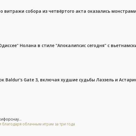
то витражи собора из четвёртого акта оказались монстрами
диссее" Нолана в стиле "Апокалипсис сегодня" с вьетнамс
к Baldur's Gate 3, включая худшие судьбы Лаэзель и Астари
жифорснау...
и благодаря облачным играм за три года