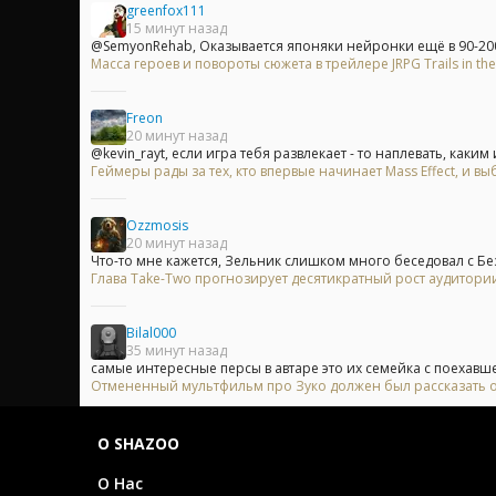
greenfox111
15 минут назад
@SemyonRehab, Оказывается японяки нейронки ещё в 90-200
Масса героев и повороты сюжета в трейлере JRPG Trails in the
Freon
20 минут назад
@kevin_rayt, если игра тебя развлекает - то наплевать, каким 
Геймеры рады за тех, кто впервые начинает Mass Effect, и
Ozzmosis
20 минут назад
Что-то мне кажется, Зельник слишком много беседовал с Без
Глава Take-Two прогнозирует десятикратный рост аудитори
Bilal000
35 минут назад
самые интересные персы в автаре это их семейка с поехавше
Отмененный мультфильм про Зуко должен был рассказать о
О SHAZOO
О Нас