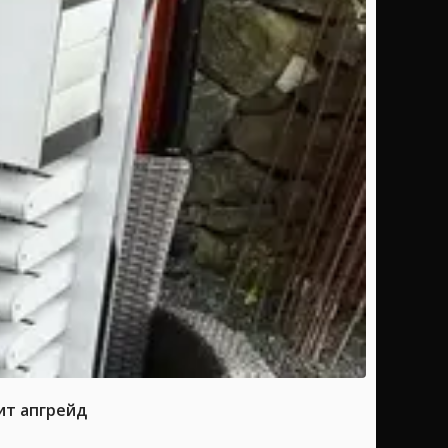
ит апгрейд