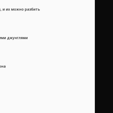
, и их можно разбить
кими джунглями
она