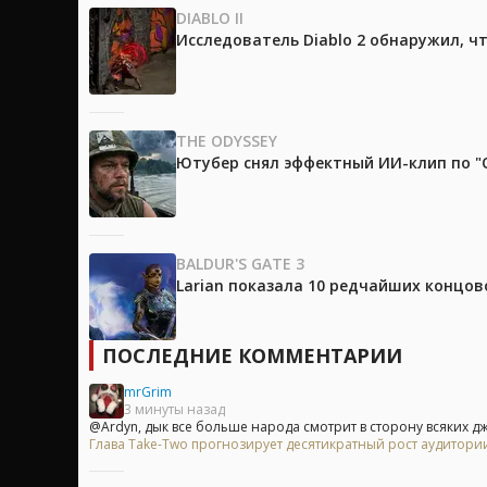
DIABLO II
Исследователь Diablo 2 обнаружил, ч
THE ODYSSEY
Ютубер снял эффектный ИИ-клип по "О
BALDUR'S GATE 3
Larian показала 10 редчайших концово
ПОСЛЕДНИЕ КОММЕНТАРИИ
mrGrim
3 минуты назад
@Ardyn, дык все больше народа смотрит в сторону всяких д
Глава Take-Two прогнозирует десятикратный рост аудитори