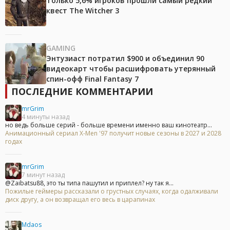
Только 5,6% игроков прошли самый редкий
квест The Witcher 3
GAMING
Энтузиаст потратил $900 и объединил 90
видеокарт чтобы расшифровать утерянный
спин-офф Final Fantasy 7
ПОСЛЕДНИЕ КОММЕНТАРИИ
mrGrim
4 минуты назад
но ведь больше серий - больше времени именно ваш кинотеатр...
Анимационный сериал X-Men '97 получит новые сезоны в 2027 и 2028
годах
mrGrim
7 минут назад
@Zaibatsu88, это ты типа пашутил и приплел? ну так я...
Пожилые геймеры рассказали о грустных случаях, когда одалживали
диск другу, а он возвращал его весь в царапинах
Mdaos