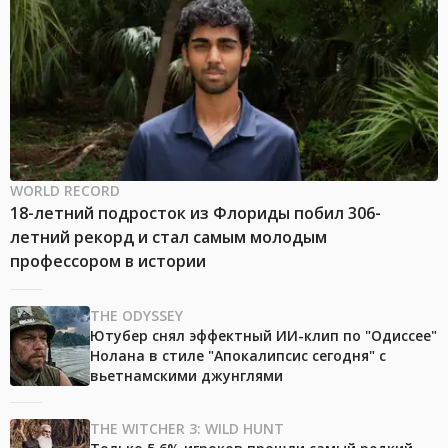
WORLD RECORD
18-летний подросток из Флориды побил 306-
летний рекорд и стал самым молодым
профессором в истории
THE ODYSSEY
Ютубер снял эффектный ИИ-клип по "Одиссее"
Нолана в стиле "Апокалипсис сегодня" с
вьетнамскими джунглями
THE WITCHER 3: WILD HUNT