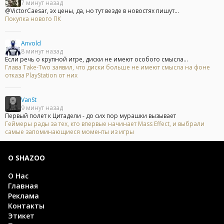
7 минут назад
@VictorCaesar, эх цены, да, но тут везде в новостях пишут...
Покупка нового ПК
Anvold
8 минут назад
Если речь о крупной игре, диски не имеют особого смысла...
Глава Take-Two заявил, что диски больше не имеют смысла на фоне
отказа PlayStation от них
VanSt
9 минут назад
Первый полет к Цитадели - до сих пор мурашки вызывает
Геймеры рады за тех, кто впервые начинает Mass Effect, и выбрали
самые запоминающиеся моменты из игры
О SHAZOO
О Нас
Главная
Реклама
Контакты
Этикет