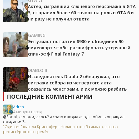
GTA VI
Актёр, сыгравший ключевого персонажа в GTA
5, отправил более 60 заявок на роль в GTA 6 и
ни разу не получил ответа
GAMING
Энтузиаст потратил $900 и объединил 90
видеокарт чтобы расшифровать утерянный
спин-офф Final Fantasy 7
DIABLO II
Исследователь Diablo 2 обнаружил, что
витражи собора из четвёртого акта
оказались монстрами, и их можно разбить
ПОСЛЕДНИЕ КОММЕНТАРИИ
Adren
4 минуты назад
@Social, кем ожидалось? я сразу ожидал лярд+ тобишь оправдал
ожидания?...
"Одиссея" вывела Кристофера Нолана в топ-3 самых кассовых
режиссёров всех времён