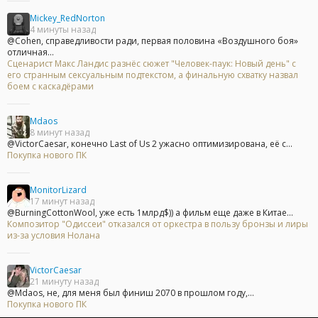
Mickey_RedNorton
4 минуты назад
@Cohen, справедливости ради, первая половина «Воздушного боя»
отличная...
Сценарист Макс Ландис разнёс сюжет "Человек-паук: Новый день" с
его странным сексуальным подтекстом, а финальную схватку назвал
боем с каскадёрами
Mdaos
8 минут назад
@VictorCaesar, конечно Last of Us 2 ужасно оптимизирована, её с...
Покупка нового ПК
MonitorLizard
17 минут назад
@BurningCottonWool, уже есть 1млрд$)) а фильм еще даже в Китае...
Композитор "Одиссеи" отказался от оркестра в пользу бронзы и лиры
из-за условия Нолана
VictorCaesar
21 минуту назад
@Mdaos, не, для меня был финиш 2070 в прошлом году,...
Покупка нового ПК