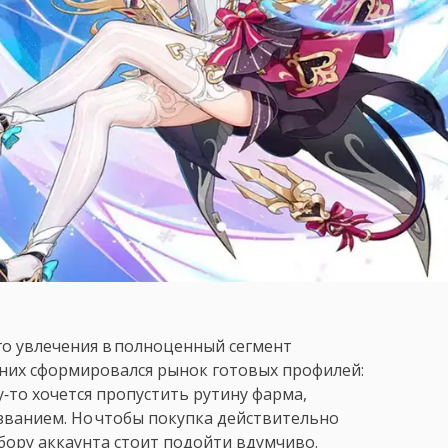
о увлечения в полноценный сегмент
 них сформировался рынок готовых профилей:
у‑то хочется пропустить рутину фарма,
 званием. Но чтобы покупка действительно
ыбору аккаунта стоит подойти вдумчиво.