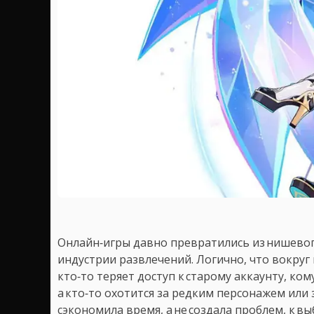
Онлайн‑игры давно превратились из нишевог
индустрии развлечений. Логично, что вокруг
кто‑то теряет доступ к старому аккаунту, ком
а кто‑то охотится за редким персонажем или
сэкономила время, а не создала проблем, к в