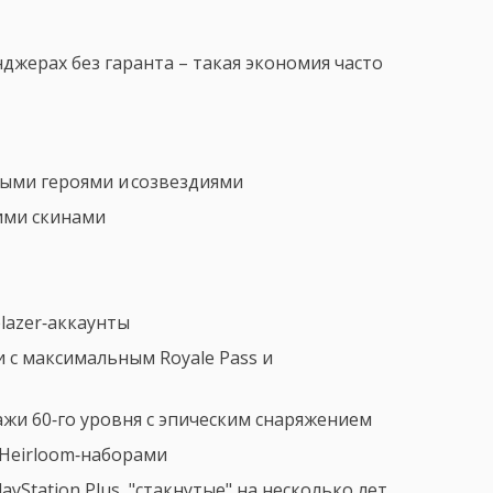
нджерах без гаранта – такая экономия часто
ными героями и созвездиями
кими скинами
blazer‑аккаунты
ли с максимальным Royale Pass и
онажи 60‑го уровня с эпическим снаряжением
 Heirloom‑наборaми
yStation Plus, "стакнутые" на несколько лет