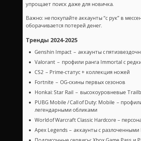
упрощает поиск даже для новичка.
Важно: не покупайте аккаунты “с рук” в мессе
оборачивается потерей денег.
Тренды 2024‑2025
Genshin Impact – аккаунты с пятизвездоч
Valorant – профили ранга Immortal с ред
CS2 – Prime‑статус + коллекция ножей
Fortnite – OG‑скины первых сезонов
Honkai: Star Rail – высокоуровневые Trail
PUBG Mobile / Call of Duty: Mobile – профи
легендарными обликами
World of Warcraft Classic Hardcore – перс
Apex Legends – аккаунты с разлоченными
Подписочные сервисы: Xbox Game Pass и Pla