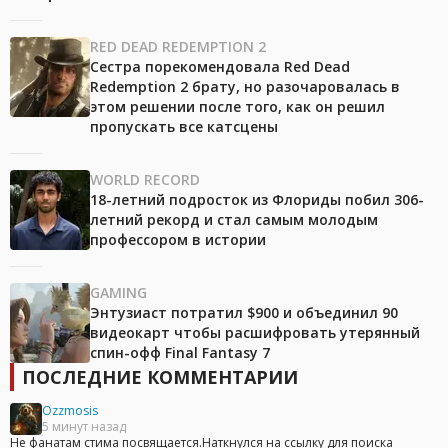
RED DEAD REDEMPTION 2
Сестра порекомендовала Red Dead
Redemption 2 брату, но разочаровалась в
этом решении после того, как он решил
пропускать все катсцены
WORLD RECORD
18-летний подросток из Флориды побил 306-
летний рекорд и стал самым молодым
профессором в истории
GAMING
Энтузиаст потратил $900 и объединил 90
видеокарт чтобы расшифровать утерянный
спин-офф Final Fantasy 7
ПОСЛЕДНИЕ КОММЕНТАРИИ
Ozzmosis
5 минут назад
Не фанатам стима посвящается.Наткнулся на ссылку для поиска