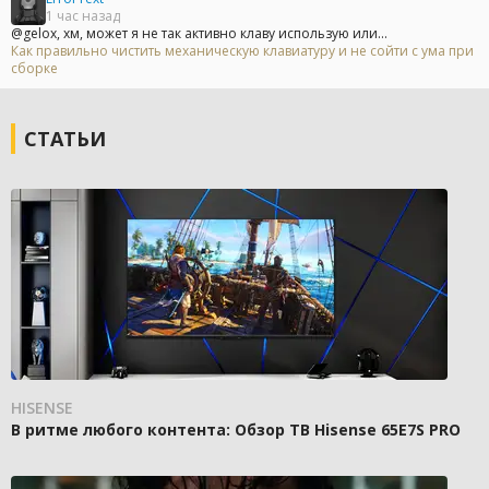
1 час назад
@gelox, хм, может я не так активно клаву использую или...
Как правильно чистить механическую клавиатуру и не сойти с ума при
сборке
СТАТЬИ
HISENSE
В ритме любого контента: Обзор ТВ Hisense 65E7S PRO