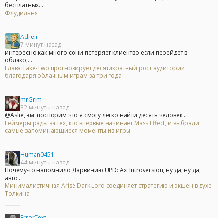
бесплатных...
Флудильня
Adren
7 минут назад
интересно как много сони потеряет клиентво если перейдет в
облако,...
Глава Take-Two прогнозирует десятикратный рост аудитории
благодаря облачным играм за три года
mrGrim
32 минуты назад
@Ashe, эм. поспорим что я смогу легко найти десять человек...
Геймеры рады за тех, кто впервые начинает Mass Effect, и выбрали
самые запоминающиеся моменты из игры
Human0451
44 минуты назад
Почему-то напомнило Дарвинию.UPD: Ах, Introversion, ну да, ну да,
авто...
Минималистичная Arise Dark Lord соединяет стратегию и экшен в духе
Толкина
ErrorText