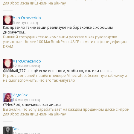
для Xbox из-за лицензии на Blu-ray
MarcOchezeriob
6 минут назад
Как правило такие вещи реализуют на барахолке с хорошим
дискаунтом....
Бывший сотрудник техно-компании рассказал, как руководство
уничтожает более 100 MacBook Pro с 48 ГБ памяти на фоне дефицита
DRAM
MarcOchezeriob
12 минут назад
@Mikhail_777, а ещё если есть ноги, чтобы ходить или глаза...
Игрок с амнезией нашёл в пещере Minecraft собственную табличку и
не смог вспомнить, что его так напугало
VirgoFox
14 минут назад
@NedPod, отвечаешь как аишка
Вы знали, что Sony зарабатывает на каждом проданном диске с игрой
для Xbox из-за лицензии на Blu-ray
Dns
15 минут назад