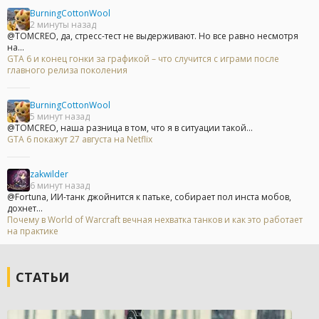
BurningCottonWool
2 минуты назад
@TOMCREO, да, стресс-тест не выдерживают. Но все равно несмотря
на...
GTA 6 и конец гонки за графикой – что случится с играми после
главного релиза поколения
BurningCottonWool
5 минут назад
@TOMCREO, наша разница в том, что я в ситуации такой...
GTA 6 покажут 27 августа на Netflix
zakwilder
6 минут назад
@Fortuna, ИИ-танк джойнится к патьке, собирает пол инста мобов,
дохнет...
Почему в World of Warcraft вечная нехватка танков и как это работает
на практике
СТАТЬИ