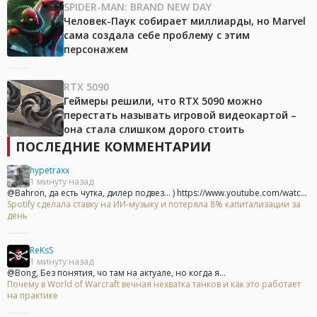
SPIDER-MAN: BRAND NEW DAY
Человек-Паук собирает миллиарды, но Marvel
сама создала себе проблему с этим
персонажем
RTX 5090
Геймеры решили, что RTX 5090 можно
перестать называть игровой видеокартой –
она стала слишком дорого стоить
ПОСЛЕДНИЕ КОММЕНТАРИИ
hypetraxx
1 минуту назад
@Bahron, да есть чутка, дилер подвез... ) https://www.youtube.com/watc...
Spotify сделала ставку на ИИ-музыку и потеряла 8% капитализации за
день
ReKsS
1 минуту назад
@Bong, Без понятия, чо там на актуале, но когда я...
Почему в World of Warcraft вечная нехватка танков и как это работает
на практике