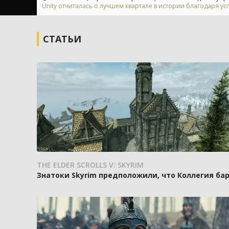
Unity отчиталась о лучшем квартале в истории благодаря у
СТАТЬИ
THE ELDER SCROLLS V: SKYRIM
Знатоки Skyrim предположили, что Коллегия ба