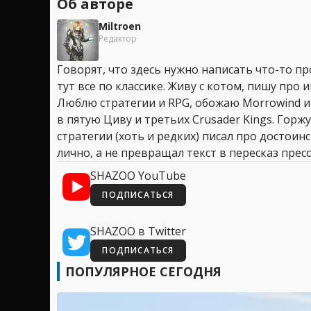
Об авторе
Miltroen
Редактор
Говорят, что здесь нужно написать что-то про
тут все по классике. Живу с котом, пишу про иг
Люблю стратегии и RPG, обожаю Morrowind и
в пятую Циву и третьих Crusader Kings. Горжу
стратегии (хоть и редких) писал про достоин
лично, а не превращал текст в пересказ пресс
SHAZOO YouTube
ПОДПИСАТЬСЯ
SHAZOO в Twitter
ПОДПИСАТЬСЯ
ПОПУЛЯРНОЕ СЕГОДНЯ