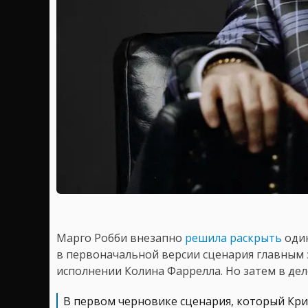
Марго Робби внезапно
решила раскрыть
один
в первоначальной версии сценария главным 
исполнении Колина Фаррелла. Но затем в дел
В первом черновике сценария, который Крис