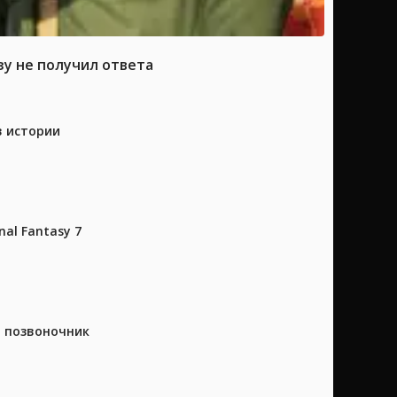
зу не получил ответа
в истории
al Fantasy 7
а позвоночник