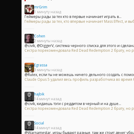
mrGrim
1 минуту назад
Геймеры рады за тех кто в первые начинает играть в...
Геймеры рады за тех, кто впервые начинает Mass Effect, и
Cohen
2 минуты назад
@civik, @DiggerV, система черного списка для этого и сделана 
Сестра порекомендовала Red Dead Redemption 2 брату, но р
Egrassa
3 минуты назад
@Rutex, если ты не можешь ничего дельного создать с помо
Claude Opus 5 удалил весь профиль разработчика во время б
hajbik
14 минут назад
@civik, кидаешь тэги с реддитом в черный и на душе...
Сестра порекомендовала Red Dead Redemption 2 брату, но р
Social
14 минут назад
@Warnamestar, игры бывают разные, там же стоит денег убра