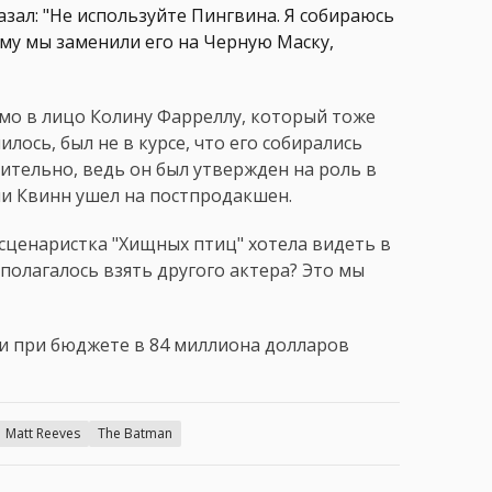
азал: "Не используйте Пингвина. Я собираюсь
ому мы заменили его на Черную Маску,
ямо в лицо Колину Фарреллу, который тоже
лось, был не в курсе, что его собирались
ительно, ведь он был утвержден на роль в
рли Квинн ушел на постпродакшен.
 сценаристка "Хищных птиц" хотела видеть в
дполагалось взять другого актера? Это мы
 и при бюджете в 84 миллиона долларов
Matt Reeves
The Batman