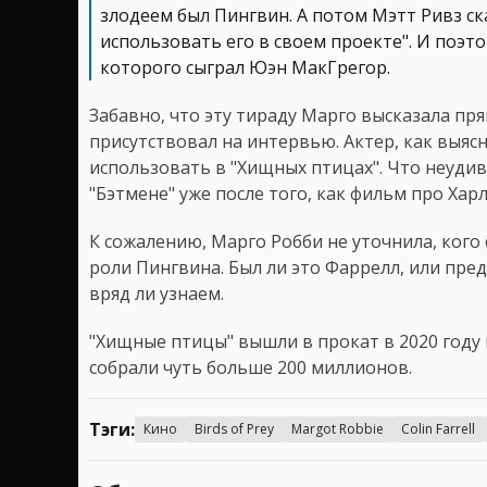
злодеем был Пингвин. А потом Мэтт Ривз ск
использовать его в своем проекте". И поэт
которого сыграл Юэн МакГрегор.
Забавно, что эту тираду Марго высказала пр
присутствовал на интервью. Актер, как выясни
использовать в "Хищных птицах". Что неудив
"Бэтмене" уже после того, как фильм про Ха
К сожалению, Марго Робби не уточнила, кого
роли Пингвина. Был ли это Фаррелл, или пре
вряд ли узнаем.
"Хищные птицы" вышли в прокат в 2020 году
собрали чуть больше 200 миллионов.
Тэги:
Кино
Birds of Prey
Margot Robbie
Colin Farrell