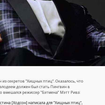
 из секретов "Хищных птиц". Оказалось, что
злодеем должен был стать Пингвин в
о вмешался режиссер "Бэтмена" Мэтт Ривз:
тина [Ходсон] написала для "Хищных птиц",