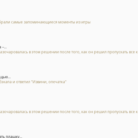
 выбрали самые запоминающиеся моменты из игры
–...
азочаровалась в этом решении после того, как он решил пропускать все 
щью...
экапа и ответил "Извини, опечатка"
азочаровалась в этом решении после того, как он решил пропускать все 
ть плашку...