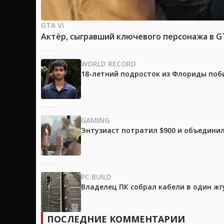
GTA VI
Актёр, сыгравший ключевого персонажа в GTA
WORLD RECORD
18-летний подросток из Флориды поб
GAMING
Энтузиаст потратил $900 и объединил
PC BUILD
Владелец ПК собрал кабели в один жг
ПОСЛЕДНИЕ КОММЕНТАРИИ