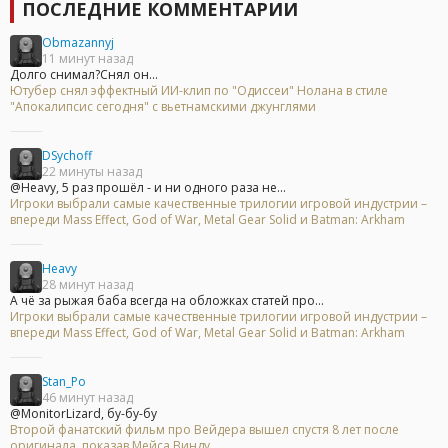
ПОСЛЕДНИЕ КОММЕНТАРИИ
Obmazannyj
11 минут назад
Долго снимал?Снял он...
Ютубер снял эффектный ИИ-клип по "Одиссеи" Нолана в стиле
"Апокалипсис сегодня" с вьетнамскими джунглями
DSychoff
22 минуты назад
@Heavy, 5 раз прошёл - и ни одного раза не...
Игроки выбрали самые качественные трилогии игровой индустрии –
впереди Mass Effect, God of War, Metal Gear Solid и Batman: Arkham
Heavy
28 минут назад
А чё за рыжая баба всегда на обложках статей про...
Игроки выбрали самые качественные трилогии игровой индустрии –
впереди Mass Effect, God of War, Metal Gear Solid и Batman: Arkham
Stan_Po
46 минут назад
@MonitorLizard, бу-бу-бу
Второй фанатский фильм про Вейдера вышел спустя 8 лет после
оригинала, показав Мейса Винду