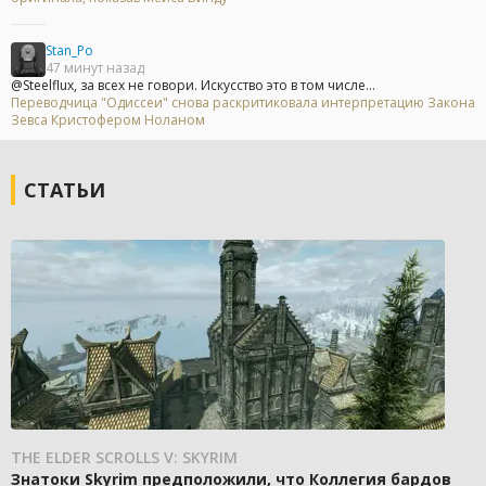
Stan_Po
47 минут назад
@Steelflux, за всех не говори. Искусство это в том числе...
Переводчица "Одиссеи" снова раскритиковала интерпретацию Закона
Зевса Кристофером Ноланом
СТАТЬИ
THE ELDER SCROLLS V: SKYRIM
Знатоки Skyrim предположили, что Коллегия бардов