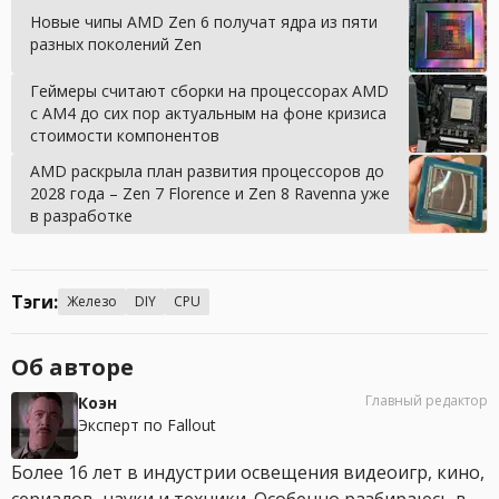
Новые чипы AMD Zen 6 получат ядра из пяти
разных поколений Zen
Геймеры считают сборки на процессорах AMD
с AM4 до сих пор актуальным на фоне кризиса
стоимости компонентов
AMD раскрыла план развития процессоров до
2028 года – Zen 7 Florence и Zen 8 Ravenna уже
в разработке
Тэги:
Железо
DIY
CPU
Об авторе
Главный редактор
Коэн
Эксперт по Fallout
Более 16 лет в индустрии освещения видеоигр, кино,
сериалов, науки и техники. Особенно разбираюсь в