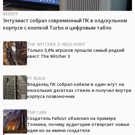
REDDIT
Энтузиаст собрал современный ПК в олдскульном
корпусе с кнопкой Turbo и цифровым табло
THE WITCHER 3: WILD HUNT
Только 5,6% игроков прошли самый редкий
квест The Witcher 3
PC BUILD
Владелец ПК собрал кабели в один жгут на
нескольких десятках стяжек и получил внутри
корпуса позвоночник
TIM CAIN
Создатель Fallout объяснил на примере
Толкина, почему аудитория отвергает новые
идеи из-за имени создателя