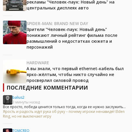
рекламы "Человек-паук: Новый день" на
центральных дисплеях авто
SPIDER-MAN: BRAND NEW DAY
Зрители "Человек-паук: Новый день"
понижают личный рейтинг фильма после
размышлений о недостатках сюжета и
персонажей
HARDWARE
А вы знали, что первый ethernet-кабель был
ярко-жёлтым, чтобы никто случайно не
просверлил силовой провод
ПОСЛЕДНИЕ КОММЕНТАРИИ
balius2
3 минуты назад
Все просто, победа ценится только тогда, когда ее нужно заслужить...
Ярость и радость идут рука об руку – почему игроки ненавидят Elden
Ring, но не выключают игру
TOMCREO