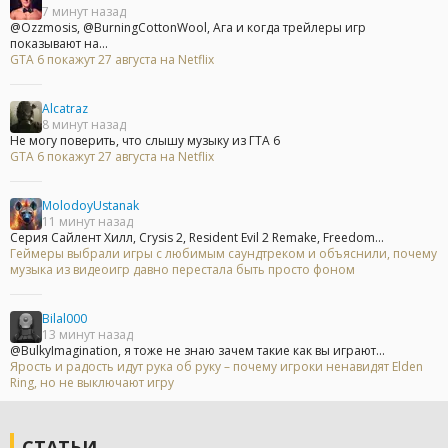
7 минут назад
@Ozzmosis, @BurningCottonWool, Ага и когда трейлеры игр
показывают на...
GTA 6 покажут 27 августа на Netflix
Alcatraz
8 минут назад
Не могу поверить, что слышу музыку из ГТА 6
GTA 6 покажут 27 августа на Netflix
MolodoyUstanak
11 минут назад
Серия Сайлент Хилл, Crysis 2, Resident Evil 2 Remake, Freedom...
Геймеры выбрали игры с любимым саундтреком и объяснили, почему
музыка из видеоигр давно перестала быть просто фоном
Bilal000
13 минут назад
@BulkyImagination, я тоже не знаю зачем такие как вы играют...
Ярость и радость идут рука об руку – почему игроки ненавидят Elden
Ring, но не выключают игру
СТАТЬИ