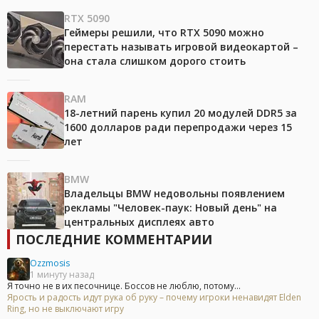
RTX 5090
Геймеры решили, что RTX 5090 можно
перестать называть игровой видеокартой –
она стала слишком дорого стоить
RAM
18-летний парень купил 20 модулей DDR5 за
1600 долларов ради перепродажи через 15
лет
BMW
Владельцы BMW недовольны появлением
рекламы "Человек-паук: Новый день" на
центральных дисплеях авто
ПОСЛЕДНИЕ КОММЕНТАРИИ
Ozzmosis
1 минуту назад
Я точно не в их песочнице. Боссов не люблю, потому...
Ярость и радость идут рука об руку – почему игроки ненавидят Elden
Ring, но не выключают игру