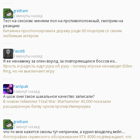
gretham
3 минуты назад
Тест на сексизм: меняем пол на противоположный, смотрим на
реакцию
Китаянка проспонсировала дораму ради 60 поцелуев со своим
любимым актёром
Faust8
3 минуты назад
Я ее ненавижу за опен ворлд, за повторяющихся боссов из...
Ярость и радость идут рука об руку – почему игроки ненавидят Elden
Ring, но не выключают игру
PanSpak
6 минут назад
А шож они такое шакальное качество записали?
В новом геймплее Total War: Warhammer 40,000 показали
расширенную битву орков против Империума
gretham
7 минут назад
что-то мне кажется смолы тут непричем, а курил владелец вейп....
Фотографии сервисного обслуживания RTX 4090 подтверждают, что