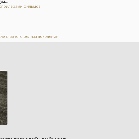
ум...
о спойлерами фильмов
.
осле главного релиза поколения