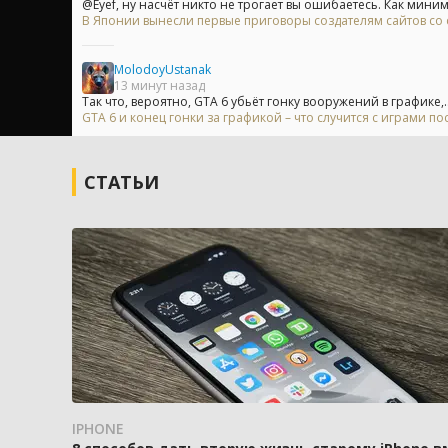
@Eyef, ну насчёт никто не трогает вы ошибаетесь. Как миним
В Японии вынесли первые приговоры создателям сайтов с
MolodoyUstanak
13 минут назад
Так что, вероятно, GTA 6 убьёт гонку вооружений в графике,..
GTA 6 и конец гонки за графикой – что случится с играми п
СТАТЬИ
IPHONE