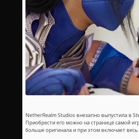
NetherRealm Studios внезапно выпустила в S
Приобрести его можно на странице самой игр
больше оригинала и при этом включает весь