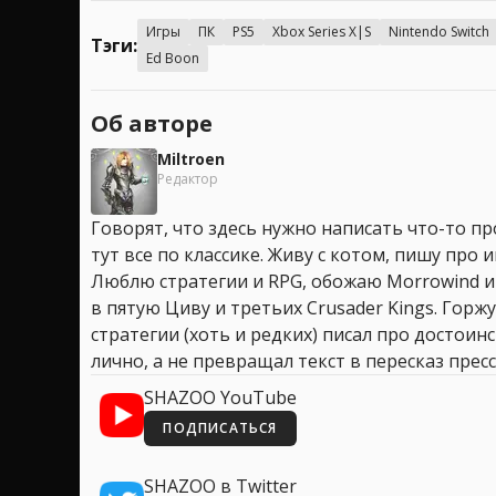
Игры
ПК
PS5
Xbox Series X|S
Nintendo Switch
Тэги:
Ed Boon
Об авторе
Miltroen
Редактор
Говорят, что здесь нужно написать что-то про
тут все по классике. Живу с котом, пишу про иг
Люблю стратегии и RPG, обожаю Morrowind и
в пятую Циву и третьих Crusader Kings. Горжу
стратегии (хоть и редких) писал про достоин
лично, а не превращал текст в пересказ пресс
SHAZOO YouTube
ПОДПИСАТЬСЯ
SHAZOO в Twitter