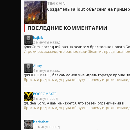
TIM CAIN
Создатель Fallout объяснил на приме
ПОСЛЕДНИЕ КОММЕНТАРИИ
hajbik
2 минуты назад
@mrGrim, последний раз на релизе я брал только нового Бон
Игроки рассказали, что распродажи Steam из праздника пр
Abby
4 минуты назад
@POCCOMAXEP, без саммонов мне играть гораздо проще. тво
Ярость и радость идут рука об руку – почему игроки ненавид
POCCOMAXEP
8 минут назад
@Elden_Lord, А вам не кажется, что все эти ограничения в...
Ярость и радость идут рука об руку – почему игроки ненавид
barbahat
11 минут назад