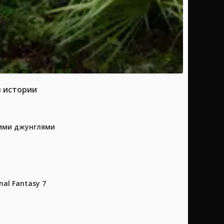
в истории
кими джунглями
al Fantasy 7