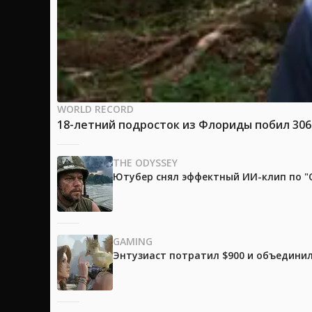
WORLD RECORD
18-летний подросток из Флориды побил 30
THE ODYSSEY
Ютубер снял эффектный ИИ-клип по "О
GAMING
Энтузиаст потратил $900 и объединил