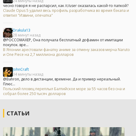
24 минуты назад
чесно говоря я не распарсил, как /c/user оказалась какой-то папкой?
Claude Opus 5 удалил весь профиль разработчика во время бэкапа и
ответил "Извини, опечатка"
Drakula13
28 минут назад
@POCCOMAXEP, Она получала бесплатный дофамин от имитации
покупок. вре...
В Японии арестовали фанатку аниме за отмену заказов мерча Naruto
и One Piece на 2,7 миллиона долларов
JohnCraft
34 минуты назад
@Bahron, дело в дистанции, времени. Да и пример нереальный.
Плюс...
Польский пловец переплыл Балтийское море за 55 часов без сна и
собрал более 250 тысяч долларов
СТАТЬИ