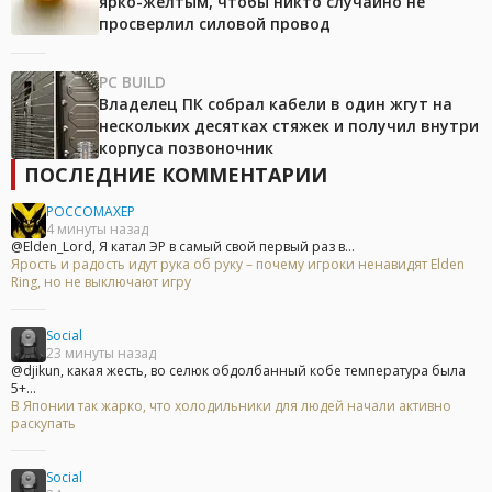
ярко-жёлтым, чтобы никто случайно не
просверлил силовой провод
PC BUILD
Владелец ПК собрал кабели в один жгут на
нескольких десятках стяжек и получил внутри
корпуса позвоночник
ПОСЛЕДНИЕ КОММЕНТАРИИ
POCCOMAXEP
4 минуты назад
@Elden_Lord, Я катал ЭР в самый свой первый раз в...
Ярость и радость идут рука об руку – почему игроки ненавидят Elden
Ring, но не выключают игру
Social
23 минуты назад
@djikun, какая жесть, во селюк обдолбанный кобе температура была
5+...
В Японии так жарко, что холодильники для людей начали активно
раскупать
Social