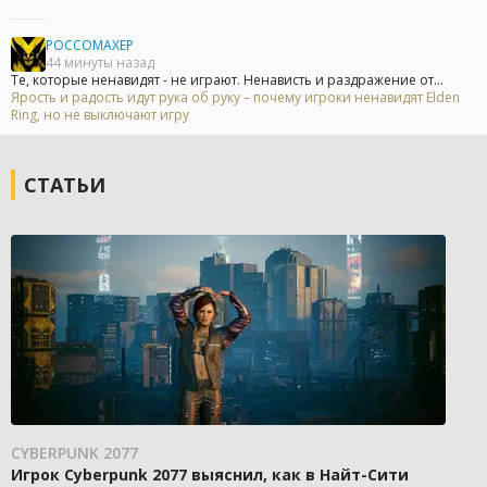
POCCOMAXEP
44 минуты назад
Те, которые ненавидят - не играют. Ненависть и раздражение от...
Ярость и радость идут рука об руку – почему игроки ненавидят Elden
Ring, но не выключают игру
СТАТЬИ
CYBERPUNK 2077
Игрок Cyberpunk 2077 выяснил, как в Найт-Сити