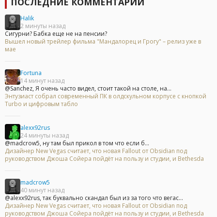
ПОСЛЕДНИЕ КОММЕНТАРИИ
Halik
2 минуты назад
Сигурни? Бабка еще не на пенсии?
Вышел новый трейлер фильма "Мандалорец и Грогу" – релиз уже в
мае
Fortuna
14 минут назад
@Sanchez, Я очень часто видел, стоит такой на столе, на...
Энтузиаст собрал современный ПК в олдскульном корпусе с кнопкой
Turbo и цифровым табло
alexx92rus
24 минуты назад
@madcrow5, ну там был прикол в том что если б...
Дизайнер New Vegas считает, что новая Fallout от Obsidian под
руководством Джоша Сойера пойдёт на пользу и студии, и Bethesda
madcrow5
40 минут назад
@alexx92rus, так буквально скандал был из за того что вегас...
Дизайнер New Vegas считает, что новая Fallout от Obsidian под
руководством Джоша Сойера пойдёт на пользу и студии, и Bethesda