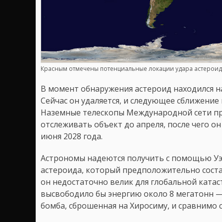
Красным отмечены потенциальные локации удара астероид
В момент обнаружения астероид находился на
Сейчас он удаляется, и следующее сближение 
Наземные телескопы Международной сети пр
отслеживать объект до апреля, после чего о
июня 2028 года.
Астрономы надеются получить с помощью Уэ
астероида, который предположительно состав
он недостаточно велик для глобальной катас
высвободило бы энергию около 8 мегатонн — 
бомба, сброшенная на Хиросиму, и сравнимо с