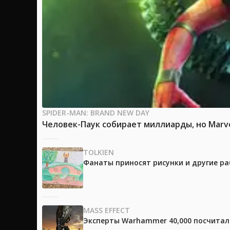
SPIDER-MAN: BRAND NEW DAY
Человек-Паук собирает миллиарды, но Marv
TOLKIEN
Фанаты приносят рисунки и другие р
MASS EFFECT
Эксперты Warhammer 40,000 посчитали