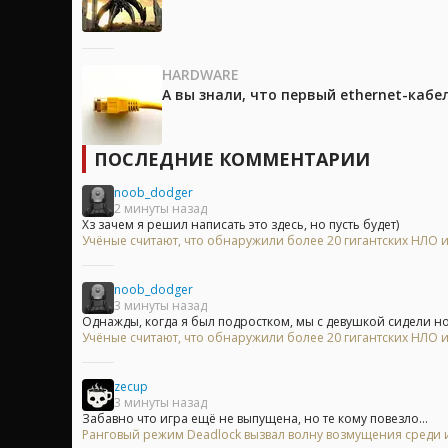
HARDWARE
А вы знали, что первый ethernet-каб
ПОСЛЕДНИЕ КОММЕНТАРИИ
noob_dodger
2 минуты назад
Хз зачем я решил написать это здесь, но пусть будет)
Учёные считают, что обнаружили более 20 гигантских НЛО
noob_dodger
3 минуты назад
Однажды, когда я был подростком, мы с девушкой сидели но
Учёные считают, что обнаружили более 20 гигантских НЛО
zecup
3 минуты назад
Забавно что игра ещё не выпущена, но те кому повезло...
Ранговый режим Deadlock вызвал волну возмущения среди 