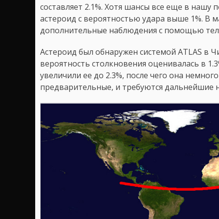
составляет 2.1%. Хотя шансы все еще в нашу
астероид с вероятностью удара выше 1%. В 
дополнительные наблюдения с помощью телес
Астероид был обнаружен системой ATLAS в Чи
вероятность столкновения оценивалась в 1.3
увеличили ее до 2.3%, после чего она немного
предварительные, и требуются дальнейшие 