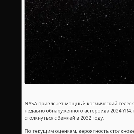
NASA привлечет мощный космический телеск
недавно обнаруженного астероида 2024 YR4
столкнуться с Землей в 2032 году.
По текущим оценкам, вероятность столкновен