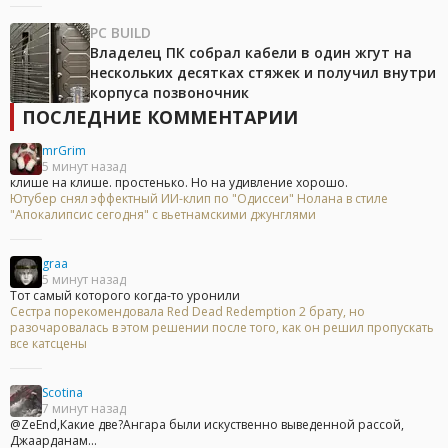
PC BUILD
Владелец ПК собрал кабели в один жгут на
нескольких десятках стяжек и получил внутри
корпуса позвоночник
ПОСЛЕДНИЕ КОММЕНТАРИИ
mrGrim
5 минут назад
клише на клише. простенько. Но на удивление хорошо.
Ютубер снял эффектный ИИ-клип по "Одиссеи" Нолана в стиле
"Апокалипсис сегодня" с вьетнамскими джунглями
graa
5 минут назад
Тот самый которого когда-то уронили
Сестра порекомендовала Red Dead Redemption 2 брату, но
разочаровалась в этом решении после того, как он решил пропускать
все катсцены
Scotina
7 минут назад
@ZeEnd,Какие две?Ангара были искуственно выведенной рассой,
Джаарданам...