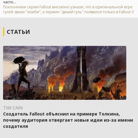
часто...
Поклонники серии Fallout внезапно узнали, что в оригинальной игре
гулей звали "зомби", а термин "дикий гуль" появился только в Fallout 3
СТАТЬИ
TIM CAIN
Создатель Fallout объяснил на примере Толкина,
почему аудитория отвергает новые идеи из-за имени
создателя