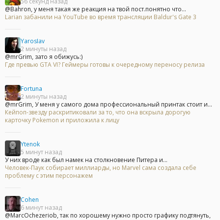
56 секунд назад
@Bahron, у меня такая же реакция на твой пост.понятно что...
Larian забанили на YouTube во время трансляции Baldur's Gate 3
YarosIav
2 минуты назад
@mrGrim, зато я обижусь:)
Где превью GTA VI? Геймеры готовы к очередному переносу релиза
Fortuna
2 минуты назад
@mrGrim, У меня у самого дома профессиональный принтак стоит и...
Кейпоп-звезду раскритиковали за то, что она вскрыла дорогую
карточку Pokemon и приложила к лицу
Ytenok
5 минут назад
У них вроде как был намек на столкновение Питера и...
Человек-Паук собирает миллиарды, но Marvel сама создала себе
проблему с этим персонажем
Cohen
6 минут назад
@MarcOchezeriob, так по хорошему нужно просто графику подтянуть,