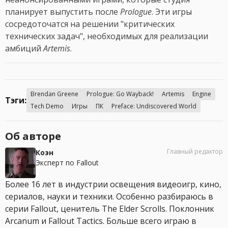
планирует выпустить после
Prologue
. Эти игры
сосредоточатся на решении "критических
технических задач", необходимых для реализации
амбиций
Artemis
.
Brendan Greene
Prologue: Go Wayback!
Artemis
Engine
Тэги:
Tech Demo
Игры
ПК
Preface: Undiscovered World
Об авторе
Главный редактор
Коэн
Эксперт по Fallout
Более 16 лет в индустрии освещения видеоигр, кино,
сериалов, науки и техники. Особенно разбираюсь в
серии Fallout, ценитель The Elder Scrolls. Поклонник
Arcanum и Fallout Tactics. Больше всего играю в