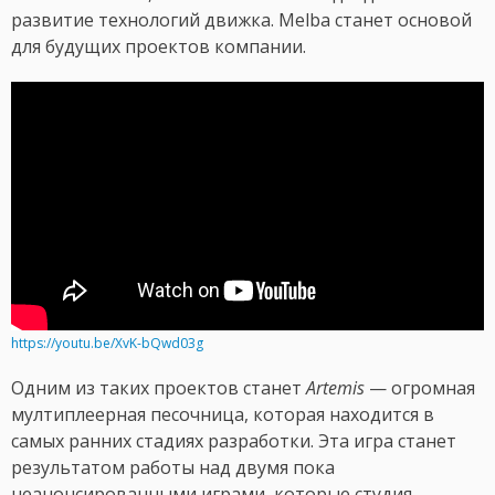
развитие технологий движка. Melba станет основой
для будущих проектов компании.
https://youtu.be/XvK-bQwd03g
Одним из таких проектов станет
Artemis
— огромная
мултиплеерная песочница, которая находится в
самых ранних стадиях разработки. Эта игра станет
результатом работы над двумя пока
неанонсированными играми, которые студия