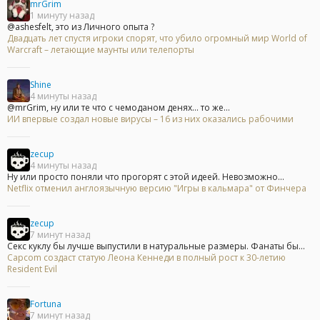
mrGrim
1 минуту назад
@ashesfelt, это из Личного опыта ?
Двадцать лет спустя игроки спорят, что убило огромный мир World of
Warcraft – летающие маунты или телепорты
Shine
4 минуты назад
@mrGrim, ну или те что с чемоданом денях... то же...
ИИ впервые создал новые вирусы – 16 из них оказались рабочими
zecup
4 минуты назад
Ну или просто поняли что прогорят с этой идеей. Невозможно...
Netflix отменил англоязычную версию "Игры в кальмара" от Финчера
zecup
7 минут назад
Секс куклу бы лучше выпустили в натуральные размеры. Фанаты бы...
Capcom создаст статую Леона Кеннеди в полный рост к 30-летию
Resident Evil
Fortuna
7 минут назад