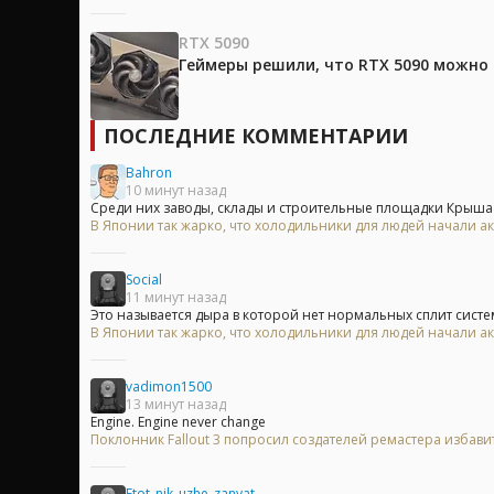
RTX 5090
Геймеры решили, что RTX 5090 можно 
ПОСЛЕДНИЕ КОММЕНТАРИИ
Bahron
10 минут назад
Среди них заводы, склады и строительные площадки Крыша с
В Японии так жарко, что холодильники для людей начали ак
Social
11 минут назад
Это называется дыра в которой нет нормальных сплит систем
В Японии так жарко, что холодильники для людей начали ак
vadimon1500
13 минут назад
Engine. Engine never change
Поклонник Fallout 3 попросил создателей ремастера избавит
Etot_nik_uzhe_zanyat