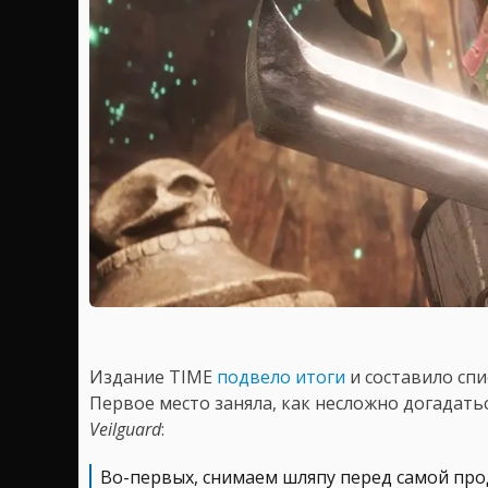
Издание TIME
подвело итоги
и составило спи
Первое место заняла, как несложно догадатьс
Veilguard
:
Во-первых, снимаем шляпу перед самой про