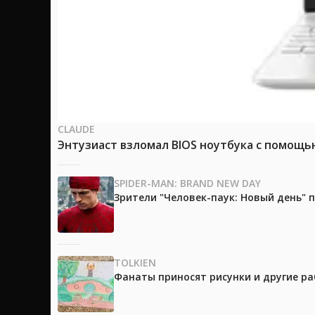
CLAUDE
Энтузиаст взломал BIOS ноутбука с помощь
SPIDER-MAN: BRAND NEW DAY
Зрители "Человек-паук: Новый день"
TOLKIEN
Фанаты приносят рисунки и другие р