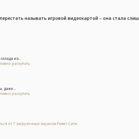
перестать называть игровой видеокартой – она стала сли
клада из...
тивно раскупать
, даже...
тивно раскупать
ься от 7 загрузочных экранов Ривет-Сити