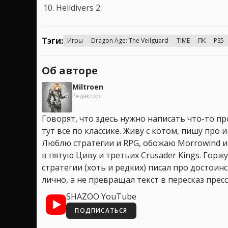
Helldivers 2.
Тэги:
Игры
Dragon Age: The Veilguard
TIME
ПК
PS5
Об авторе
Miltroen
Редактор
Говорят, что здесь нужно написать что-то про
тут все по классике. Живу с котом, пишу про иг
Люблю стратегии и RPG, обожаю Morrowind и
в пятую Циву и третьих Crusader Kings. Горжу
стратегии (хоть и редких) писал про достоин
лично, а не превращал текст в пересказ пресс
SHAZOO YouTube
ПОДПИСАТЬСЯ