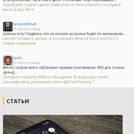
Корейский студент сделал навигатор по тени и взлетел на первое
место в App Store
SemyonRehab
25 минут назад
Шансы есть? Надеюсь это не рескин ассасина будет по механикам....
Ubisoft готовится заново анонсировать Beyond Good and Evil 2 с
новым названием
SeeN
25 минут назад
@Art3, скорее всего облачные серваки участвовали, 900 дол стоила
аренд...
Энтузиаст потратил $900 и объединил 90 видеокарт чтобы
расшифровать утерянный спин-офф Final Fantasy 7
СТАТЬИ