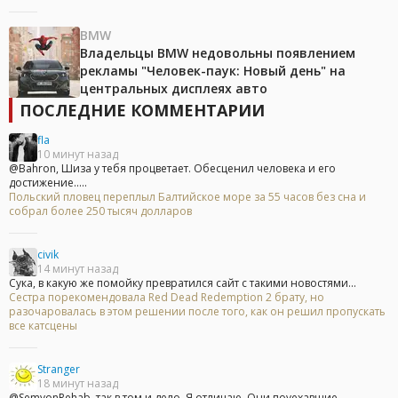
BMW
Владельцы BMW недовольны появлением
рекламы "Человек-паук: Новый день" на
центральных дисплеях авто
ПОСЛЕДНИЕ КОММЕНТАРИИ
fla
10 минут назад
@Bahron, Шиза у тебя процветает. Обесценил человека и его
достижение.....
Польский пловец переплыл Балтийское море за 55 часов без сна и
собрал более 250 тысяч долларов
civik
14 минут назад
Сука, в какую же помойку превратился сайт с такими новостями...
Сестра порекомендовала Red Dead Redemption 2 брату, но
разочаровалась в этом решении после того, как он решил пропускать
все катсцены
Stranger
18 минут назад
@SemyonRehab, так в том и дело. Я отличаю. Они поуехавшие...