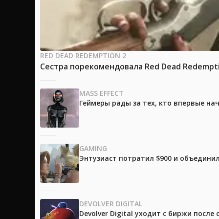
RED DEAD REDEMPTION 2
Сестра порекомендовала Red Dead Redemptio
MASS EFFECT
Геймеры рады за тех, кто впервые на
GAMING
Энтузиаст потратил $900 и объединил
DEVOLVER DIGITAL
Devolver Digital уходит с биржи после