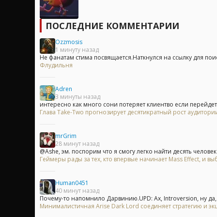
ПОСЛЕДНИЕ КОММЕНТАРИИ
Ozzmosis
1 минуту назад
Не фанатам стима посвящается.Наткнулся на ссылку для поис
Флудильня
Adren
3 минуты назад
интересно как много сони потеряет клиентво если перейдет в
Глава Take-Two прогнозирует десятикратный рост аудитори
mrGrim
28 минут назад
@Ashe, эм. поспорим что я смогу легко найти десять человек.
Геймеры рады за тех, кто впервые начинает Mass Effect, и
Human0451
40 минут назад
Почему-то напомнило Дарвинию.UPD: Ах, Introversion, ну да, н
Минималистичная Arise Dark Lord соединяет стратегию и эк