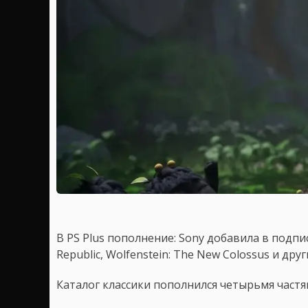
В PS Plus пополнение: Sony добавила в подписку
Republic, Wolfenstein: The New Colossus и дру
Каталог классики пополнился четырьмя част