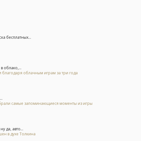
ка бесплатных...
 облако,...
и благодаря облачным играм за три года
..
 выбрали самые запоминающиеся моменты из игры
у да, авто...
шен в духе Толкина