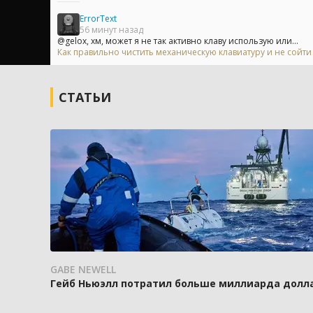
ErrorText
56 минут назад
@gelox, хм, может я не так активно клаву использую или...
Как правильно чистить механическую клавиатуру и не сойти
СТАТЬИ
GABE NEWELL
Гейб Ньюэлл потратил больше миллиарда доллар