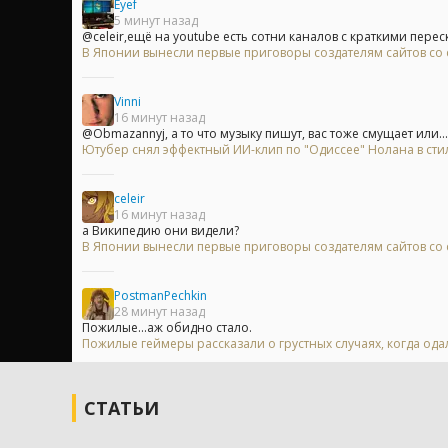
Eyef
5 минут назад
@celeir,ещё на youtube есть сотни каналов с краткими перес
В Японии вынесли первые приговоры создателям сайтов с
Vinni
16 минут назад
@Obmazannyj, а то что музыку пишут, вас тоже смущает или...
Ютубер снял эффектный ИИ-клип по "Одиссее" Нолана в сти
celeir
16 минут назад
а Википедию они видели?
В Японии вынесли первые приговоры создателям сайтов с
PostmanPechkin
28 минут назад
Пожилые...аж обидно стало.
Пожилые геймеры рассказали о грустных случаях, когда одал
СТАТЬИ