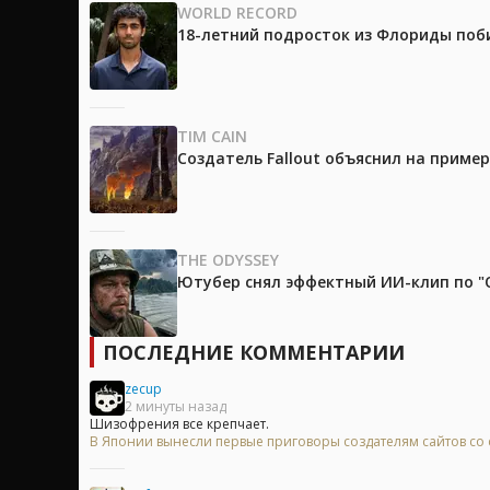
WORLD RECORD
18-летний подросток из Флориды поб
TIM CAIN
Создатель Fallout объяснил на приме
THE ODYSSEY
Ютубер снял эффектный ИИ-клип по "О
ПОСЛЕДНИЕ КОММЕНТАРИИ
zecup
2 минуты назад
Шизофрения все крепчает.
В Японии вынесли первые приговоры создателям сайтов с