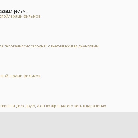
казами фильм...
о спойлерами фильмов
ле "Апокалипсис сегодня" с вьетнамскими джунглями
о спойлерами фильмов
живали диск другу, а он возвращал его весь в царапинах