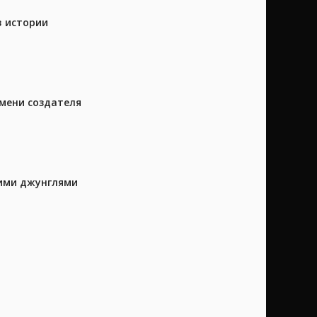
в истории
имени создателя
кими джунглями