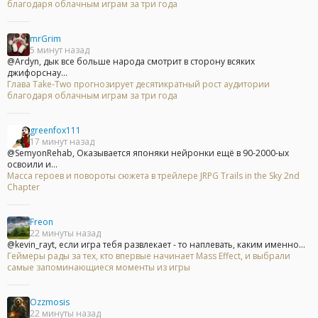
благодаря облачным играм за три года
mrGrim
5 минут назад
@Ardyn, дык все больше народа смотрит в сторону всяких
джифорснау...
Глава Take-Two прогнозирует десятикратный рост аудитории
благодаря облачным играм за три года
greenfox111
17 минут назад
@SemyonRehab, Оказывается японяки нейронки ещё в 90-2000-ых
освоили и...
Масса героев и повороты сюжета в трейлере JRPG Trails in the Sky 2nd
Chapter
Freon
22 минуты назад
@kevin_rayt, если игра тебя развлекает - то наплевать, каким именно...
Геймеры рады за тех, кто впервые начинает Mass Effect, и выбрали
самые запоминающиеся моменты из игры
Ozzmosis
22 минуты назад