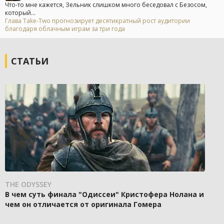
Что-то мне кажется, Зельник слишком много беседовал с Безосом,
который...
Глава Take-Two прогнозирует десятикратный рост аудитории
благодаря облачным играм за три года
СТАТЬИ
THE ODYSSEY
В чем суть финала "Одиссеи" Кристофера Нолана и
чем он отличается от оригинала Гомера