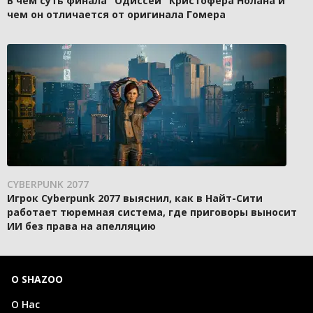
В чем суть финала "Одиссеи" Кристофера Нолана и
чем он отличается от оригинала Гомера
CYBERPUNK 2077
Игрок Cyberpunk 2077 выяснил, как в Найт-Сити
работает тюремная система, где приговоры выносит
ИИ без права на апелляцию
О SHAZOO
О Нас