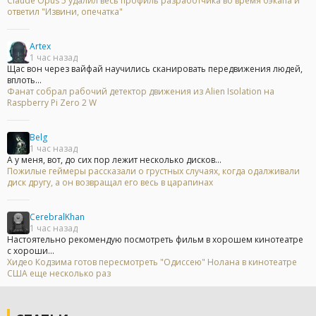
Claude Opus 5 удалил весь профиль разработчика во время бэкапа и
ответил "Извини, опечатка"
Artex
1 час назад
Щас вон через вайфай научились сканировать передвижения людей,
вплоть...
Фанат собрал рабочий детектор движения из Alien Isolation на
Raspberry Pi Zero 2 W
Belg
1 час назад
А у меня, вот, до сих пор лежит несколько дисков...
Пожилые геймеры рассказали о грустных случаях, когда одалживали
диск другу, а он возвращал его весь в царапинах
CerebralKhan
1 час назад
Настоятельно рекомендую посмотреть фильм в хорошем кинотеатре
с хороши...
Хидео Кодзима готов пересмотреть "Одиссею" Нолана в кинотеатре
США еще несколько раз