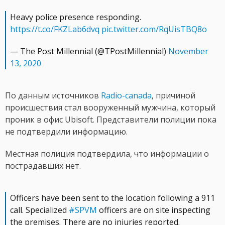
Heavy police presence responding.
https://t.co/FKZLab6dvq
pic.twitter.com/RqUisTBQ8o
— The Post Millennial (@TPostMillennial)
November
13, 2020
По данным источников
Radio-canada
, причиной
происшествия стал вооруженный мужчина, который
проник в офис Ubisoft. Представители полиции пока
не подтвердили информацию.
Местная полиция подтвердила, что информации о
пострадавших нет.
Officers have been sent to the location following a 911
call. Specialized
#SPVM
officers are on site inspecting
the premises. There are no injuries reported.