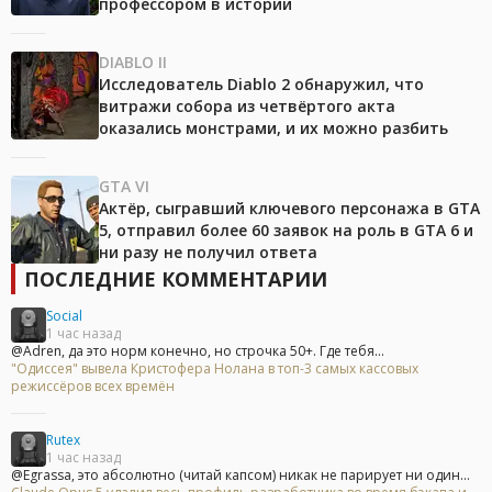
профессором в истории
DIABLO II
Исследователь Diablo 2 обнаружил, что
витражи собора из четвёртого акта
оказались монстрами, и их можно разбить
GTA VI
Актёр, сыгравший ключевого персонажа в GTA
5, отправил более 60 заявок на роль в GTA 6 и
ни разу не получил ответа
ПОСЛЕДНИЕ КОММЕНТАРИИ
Social
1 час назад
@Adren, да это норм конечно, но строчка 50+. Где тебя...
"Одиссея" вывела Кристофера Нолана в топ-3 самых кассовых
режиссёров всех времён
Rutex
1 час назад
@Egrassa, это абсолютно (читай капсом) никак не парирует ни один...