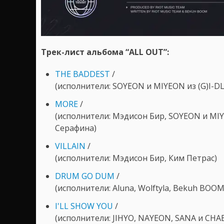
Трек-лист альбома “ALL OUT”:
THE BADDEST
/
(исполнители: SOYEON и MIYEON из (G)I-DLE
MORE
/
(исполнители: Мэдисон Бир, SOYEON и MIY
Серафина)
VILLAIN
/
(исполнители: Мэдисон Бир, Ким Петрас)
DRUM GO DUM
/
(исполнители: Aluna, Wolftyla, Bekuh BOOM
I'LL SHOW YOU
/
(исполнители: JIHYO, NAYEON, SANA и CH