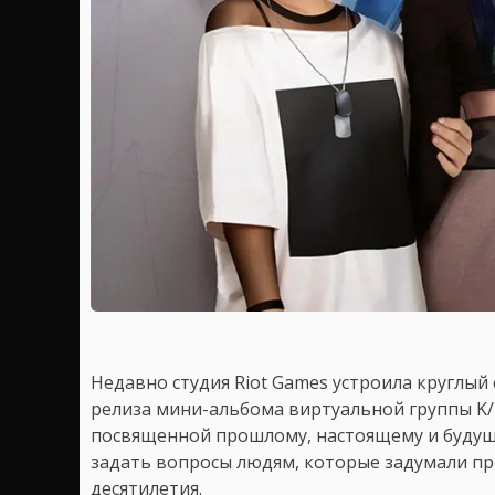
Недавно студия Riot Games устроила круглый 
релиза мини-альбома виртуальной группы K/
посвященной прошлому, настоящему и будущ
задать вопросы людям, которые задумали пр
десятилетия.