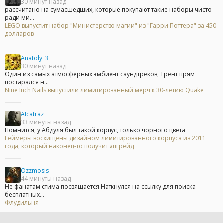
30 минут назад
рассчитано на сумасшедших, которые покупают такие наборы чисто
ради ми...
LEGO выпустит набор "Министерство магии" из "Гарри Поттера" за 450
долларов
Anatoly_3
30 минут назад
Один из самых атмосферных эмбиент саундтреков, Трент прям
постарался н...
Nine Inch Nails выпустили лимитированный мерч к 30-летию Quake
Alcatraz
33 минуты назад
Помнится, у Абдуля был такой корпус, только чорного цвета
Геймеры восхищены дизайном лимитированного корпуса из 2011
года, который наконец-то получит апгрейд
Ozzmosis
44 минуты назад
Не фанатам стима посвящается.Наткнулся на ссылку для поиска
бесплатных...
Флудильня