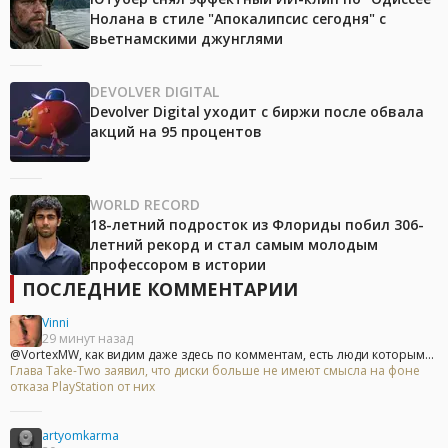
Нолана в стиле "Апокалипсис сегодня" с
вьетнамскими джунглями
DEVOLVER DIGITAL
Devolver Digital уходит с биржи после обвала
акций на 95 процентов
WORLD RECORD
18-летний подросток из Флориды побил 306-
летний рекорд и стал самым молодым
профессором в истории
ПОСЛЕДНИЕ КОММЕНТАРИИ
Vinni
29 минут назад
@VortexMW, как видим даже здесь по комментам, есть люди которым...
Глава Take-Two заявил, что диски больше не имеют смысла на фоне
отказа PlayStation от них
artyomkarma