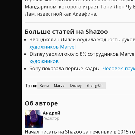
Мандарином, которого играет Тони Люн Чу В
Лам, известной как Аквафина.
Больше статей на Shazoo
Эванджелин Лилли осудила жадность руко
художников Marvel
Disney уволил около 8% сотрудников Marve
художников
Sony показала первые кадры "
Человек-паук
Тэги:
Кино
Marvel
Disney
Shang-Chi
Об авторе
Андрей
Редактор
Начал писать на Shazoo за печеньки в 2015 го