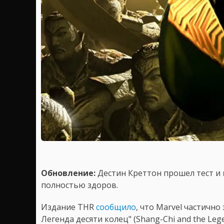
Обновление:
Дестин Креттон прошел тест и
полностью здоров.
Издание THR
сообщило
, что Marvel частичн
Легенда десяти колец" (Shang-Chi and the Leg