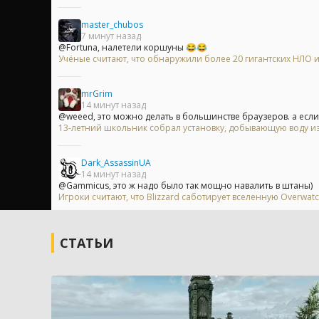
master_chubos
7 минут назад
@Fortuna, налетели коршуны 😂😂
Учёные считают, что обнаружили более 20 гигантских НЛО
mrGrim
14 минут назад
@weeed, это можно делать в большинстве браузеров. а если 
13-летний школьник собрал установку, добывающую воду из
Dark_AssassinUA
14 минут назад
@Gammicus, это ж надо было так мощно навалить в штаны)
Игроки считают, что Blizzard саботирует вселенную Overwa
СТАТЬИ