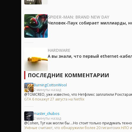
SPIDER-MAN: BRAND NEW DAY
Человек-Паук собирает миллиарды, но
HARDWARE
А вы знали, что первый ethernet-каб
ПОСЛЕДНИЕ КОММЕНТАРИИ
BurningCottonWool
2 минуты назад
@TOMCREO, уже известно, что Нетфликс заплатили Рокстарам
GTA 6 покажут 27 августа на Netflix
master_chubos
2 минуты назад
@Cohen, Тут как могли бы ...Но стоит только придумать техно
Учёные считают, что обнаружили более 20 гигантских НЛО