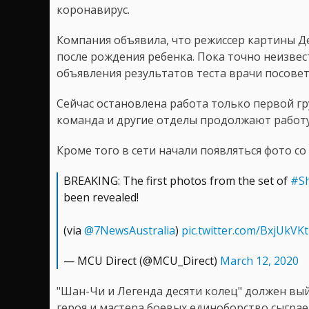
коронавирус.
Компания объявила, что режиссер картины Де
после рождения ребенка. Пока точно неизвес
объявления результатов теста врачи посовет
Сейчас остановлена работа только первой гр
команда и другие отделы продолжают работу
Кроме того в сети начали появляться фото со
BREAKING: The first photos from the set of
#S
been revealed!
(via
@7NewsAustralia
)
pic.twitter.com/BxjUkVK
— MCU Direct (@MCU_Direct)
March 12, 2020
"Шан-Чи и Легенда десяти колец" должен вый
героя и мастера боевых единоборство сыграе