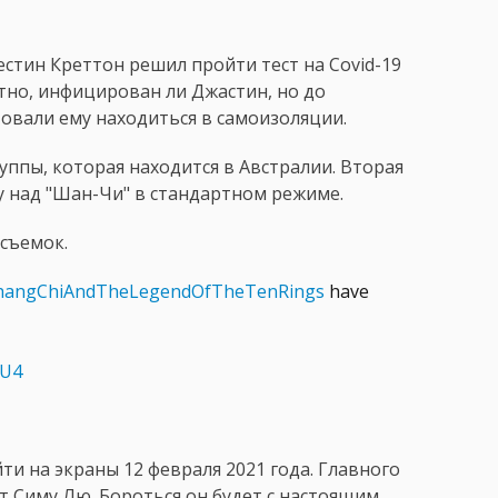
стин Креттон решил пройти тест на Covid-19
тно, инфицирован ли Джастин, но до
овали ему находиться в самоизоляции.
уппы, которая находится в Австралии. Вторая
 над "Шан-Чи" в стандартном режиме.
 съемок.
hangChiAndTheLegendOfTheTenRings
have
tU4
ти на экраны 12 февраля 2021 года. Главного
т Симу Лю. Бороться он будет с настоящим