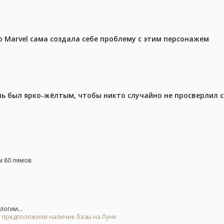
 Marvel сама создала себе проблему с этим персонажем
ель был ярко-жёлтым, чтобы никто случайно не просверлил 
 80 лямов.
логии...
 и предположили наличие базы на Луне