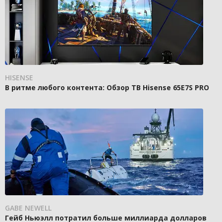
HISENSE
В ритме любого контента: Обзор ТВ Hisense 65E7S PRO
GABE NEWELL
Гейб Ньюэлл потратил больше миллиарда долларов