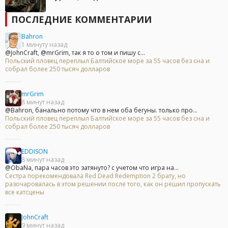
ПОСЛЕДНИЕ КОММЕНТАРИИ
Bahron
1 минуту назад
@JohnCraft, @mrGrim, так я то о том и пишу с...
Польский пловец переплыл Балтийское море за 55 часов без сна и
собрал более 250 тысяч долларов
mrGrim
8 минут назад
@Bahron, банально потому что в нем оба бегуны. только про...
Польский пловец переплыл Балтийское море за 55 часов без сна и
собрал более 250 тысяч долларов
EDDISON
8 минут назад
@ObaNa, пара часов это затянуто? с учетом что игра на...
Сестра порекомендовала Red Dead Redemption 2 брату, но
разочаровалась в этом решении после того, как он решил пропускать
все катсцены
JohnCraft
9 минут назад