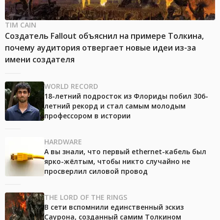
TIM CAIN
Создатель Fallout объяснил на примере Толкина,
почему аудитория отвергает новые идеи из-за
имени создателя
WORLD RECORD
18-летний подросток из Флориды побил 306-
летний рекорд и стал самым молодым
профессором в истории
HARDWARE
А вы знали, что первый ethernet-кабель был
ярко-жёлтым, чтобы никто случайно не
просверлил силовой провод
THE LORD OF THE RINGS
В сети вспомнили единственный эскиз
Саурона, созданный самим Толкином