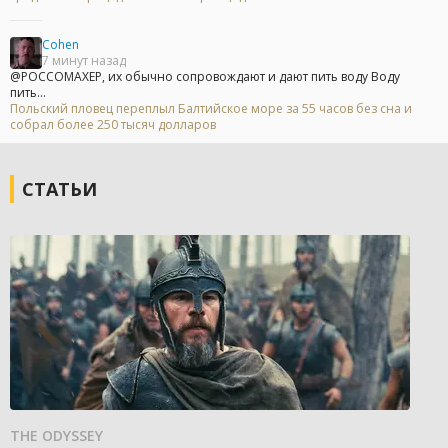
Cohen
7 минут назад
@POCCOMAXEP, их обычно сопровождают и дают пить воду Воду
пить...
Польский пловец переплыл Балтийское море за 55 часов без сна и
собрал более 250 тысяч долларов
СТАТЬИ
THE ODYSSEY