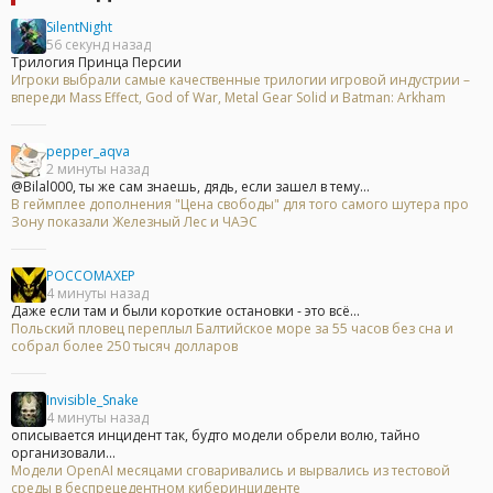
SilentNight
56 секунд назад
Трилогия Принца Персии
Игроки выбрали самые качественные трилогии игровой индустрии –
впереди Mass Effect, God of War, Metal Gear Solid и Batman: Arkham
pepper_aqva
2 минуты назад
@Bilal000, ты же сам знаешь, дядь, если зашел в тему...
В геймплее дополнения "Цена свободы" для того самого шутера про
Зону показали Железный Лес и ЧАЭС
POCCOMAXEP
4 минуты назад
Даже если там и были короткие остановки - это всё...
Польский пловец переплыл Балтийское море за 55 часов без сна и
собрал более 250 тысяч долларов
Invisible_Snake
4 минуты назад
описывается инцидент так, будто модели обрели волю, тайно
организовали...
Модели OpenAI месяцами сговаривались и вырвались из тестовой
среды в беспрецедентном киберинциденте