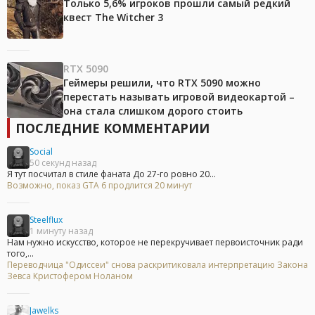
Только 5,6% игроков прошли самый редкий
квест The Witcher 3
RTX 5090
Геймеры решили, что RTX 5090 можно
перестать называть игровой видеокартой –
она стала слишком дорого стоить
ПОСЛЕДНИЕ КОММЕНТАРИИ
Social
50 секунд назад
Я тут посчитал в стиле фаната До 27-го ровно 20...
Возможно, показ GTA 6 продлится 20 минут
Steelflux
1 минуту назад
Нам нужно искусство, которое не перекручивает первоисточник ради
того,...
Переводчица "Одиссеи" снова раскритиковала интерпретацию Закона
Зевса Кристофером Ноланом
Jawelks