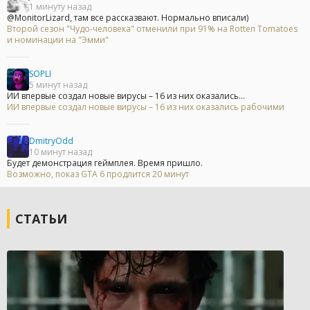
1 минуту назад
@MonitorLizard, там все рассказвают. Нормально вписали)
Второй сезон "Чудо-человека" отменили при 91% на Rotten Tomatoes
и номинации на "Эмми"
SOPLI
5 минут назад
ИИ впервые создал новые вирусы – 16 из них оказались...
ИИ впервые создал новые вирусы – 16 из них оказались рабочими
DmitryOdd
10 минут назад
Будет демонстрация геймплея. Время пришло.
Возможно, показ GTA 6 продлится 20 минут
СТАТЬИ