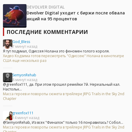
DEVOLVER DIGITAL
Devolver Digital уходит с биржи после обвала
акций на 95 процентов
ПОСЛЕДНИЕ КОММЕНТАРИИ
God_Bless
7 минут назад
Я тут подумал, Одиссея Нолана это феномен голого короля.
Хидео Кодзима готов пересмотреть "Одиссею" Нолана в кинотеатре
США еще несколько раз
SemyonRehab
8 минут назад
@greenfox111, да. При этом прошел ремейки 7й. Нереальный кал.
Настольк...
Масса героев и повороты сюжета в трейлере JRPG Trails in the Sky 2nd
Chapter
greenfox111
14 минут назад
@SemyonRehab, Из всех "Финалок" только 16 понравилась? Собол...
Масса героев и повороты сюжета в трейлере JRPG Trails in the Sky 2nd
Chapter