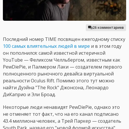
26 комментариев
Последний номер TIME посвящен ежегодному списку
100 самых влиятельных людей в мире
и в этом году
он пополнился: самой известной истеричкой
YouTube — Феликсом Челльбергом, известным как
PewDiePie, и Палмером Лаки — создателем первого
полноценного рыночного девайса виртуальной
реальности Oculus Rift. Помимо этого тут можно
найти Дуэйна "The Rock" Джонсона, Леонардо
ДиКаприо и Эли Броад.
Некоторые люди ненавидят PewDiePie, однако это
не отменяет тот факт, что на его канал подписано
43.4 миллиона человек, а Трей Паркер — создатель
South Park, назвал его "новой формой искусства".