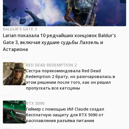
BALDUR'S GATE 3
Larian показала 10 редчайших концовок Baldur's
Gate 3, включая худшие судьбы Лаэзель и
Астариона
RED DEAD REDEMPTION 2
Сестра порекомендовала Red Dead
Redemption 2 брату, но разочаровалась в
этом решении после того, как он решил
пропускать все катсцены
RTX 5090
Геймер с помощью ИИ Claude создал
бесплатную защиту для RTX 5090 от
расплавления разъёма питания