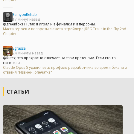
SemyonRehab
17 минут назад
@greenfox111, так я играл и в финалки и в персоны...
Масса героев и повороты сюжета в трейлере JRPG Trails in the Sky 2nd
Chapter
Egrassa
24 минуты назад
@Rutex, это прекрасно отвечает на твои претензии. Если кто-то
низкокач...
Claude Opus 5 удалил весь профиль разработчика во время бэкапа и
ответил "Извини, опечатка"
СТАТЬИ