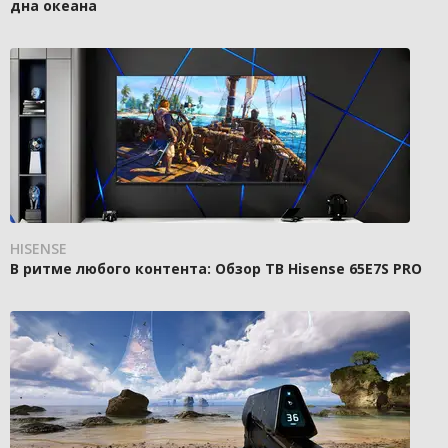
дна океана
HISENSE
В ритме любого контента: Обзор ТВ Hisense 65E7S PRO