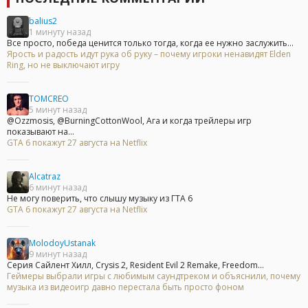
balius2
1 минуту назад
Все просто, победа ценится только тогда, когда ее нужно заслужить...
Ярость и радость идут рука об руку – почему игроки ненавидят Elden
Ring, но не выключают игру
TOMCREO
5 минут назад
@Ozzmosis, @BurningCottonWool, Ага и когда трейлеры игр
показывают на...
GTA 6 покажут 27 августа на Netflix
Alcatraz
6 минут назад
Не могу поверить, что слышу музыку из ГТА 6
GTA 6 покажут 27 августа на Netflix
MolodoyUstanak
9 минут назад
Серия Сайлент Хилл, Crysis 2, Resident Evil 2 Remake, Freedom...
Геймеры выбрали игры с любимым саундтреком и объяснили, почему
музыка из видеоигр давно перестала быть просто фоном