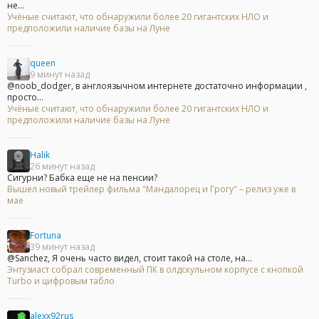
не...
Учёные считают, что обнаружили более 20 гигантских НЛО и
предположили наличие базы на Луне
queen
9 минут назад
@noob_dodger, в англоязычном интернете достаточно информации ,
просто...
Учёные считают, что обнаружили более 20 гигантских НЛО и
предположили наличие базы на Луне
Halik
26 минут назад
Сигурни? Бабка еще не на пенсии?
Вышел новый трейлер фильма "Мандалорец и Грогу" – релиз уже в
мае
Fortuna
39 минут назад
@Sanchez, Я очень часто видел, стоит такой на столе, на...
Энтузиаст собрал современный ПК в олдскульном корпусе с кнопкой
Turbo и цифровым табло
alexx92rus