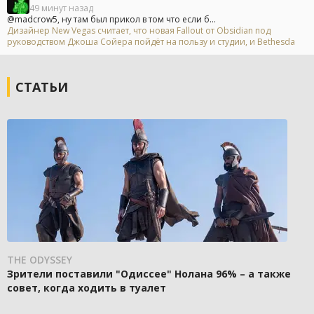
49 минут назад
@madcrow5, ну там был прикол в том что если б...
Дизайнер New Vegas считает, что новая Fallout от Obsidian под
руководством Джоша Сойера пойдёт на пользу и студии, и Bethesda
СТАТЬИ
THE ODYSSEY
Зрители поставили "Одиссее" Нолана 96% – а также
совет, когда ходить в туалет