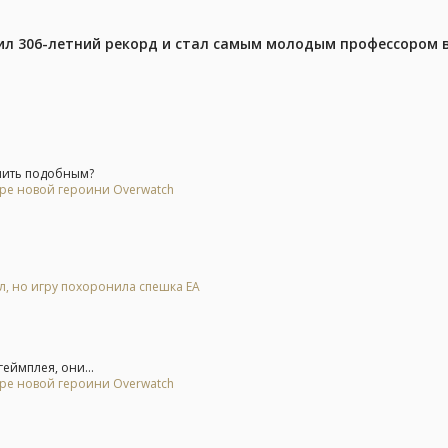
ил 306-летний рекорд и стал самым молодым профессором 
мить подобным?
ере новой героини Overwatch
ал, но игру похоронила спешка EA
еймплея, они...
ере новой героини Overwatch