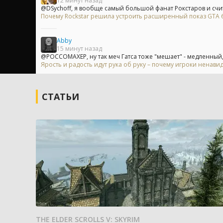
12 минут назад
@DSychoff, я вообще самый большой фанат Рокстаров и счита
Почему Rockstar решила устроить расширенный показ GTA 6 
Abby
15 минут назад
@POCCOMAXEP, ну так меч Гатса тоже "мешает" - медленный, 
Ярость и радость идут рука об руку – почему игроки ненавид
СТАТЬИ
THE ELDER SCROLLS V: SKYRIM