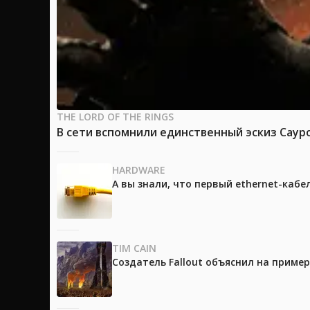
THE LORD OF THE RINGS
В сети вспомнили единственный эскиз Саур
HARDWARE
А вы знали, что первый ethernet-каб
TIM CAIN
Создатель Fallout объяснил на приме