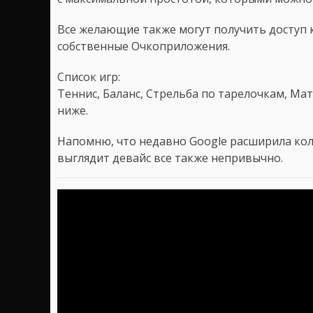
Все желающие также могут получить доступ 
собственные Очкоприложения.
Список игр:
Теннис, Баланс, Стрельба по тарелочкам, Ма
ниже.
Напомню, что недавно Google расширила колич
выглядит девайс все также непривычно.