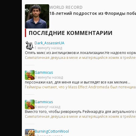
WORLD RECORD
18-летний подросток из Флориды поб
ПОСЛЕДНИЕ КОММЕНТАРИИ
Dark_AssassinUA
1 минуту назад
Опять микс из англицизмов и локализации.Не надоело кор
Симпатичная девушка в мехе и матерящийся хомяк в трейл
Gammicus
3 минуты назад
персонажи кал, для меня еще и выглядят все как мелкие...
Геймеры считают, что у Mass Effect Andromeda был потенци
Gammicus
6 минут назад
Вместо того, чтобы реворкнуть Рейнхардта для актуального г
Симпатичная девушка в мехе и матерящийся хомяк в трейл
BurningCottonWool