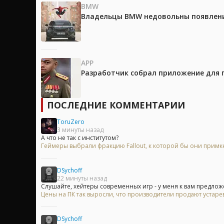
BMW
Владельцы BMW недовольны появление
APP
Разработчик собрал приложение для 
ПОСЛЕДНИЕ КОММЕНТАРИИ
ToruZero
3 минуты назад
А что не так с институтом?
Геймеры выбрали фракцию Fallout, к которой бы они примк
DSychoff
22 минуты назад
Слушайте, хейтеры современных игр - у меня к вам предложе
Цены на ПК так выросли, что производители продают устар
DSychoff