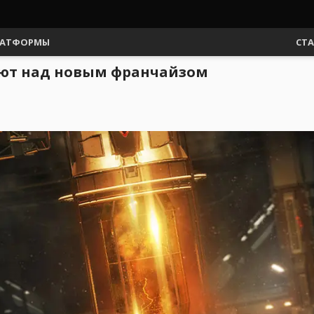
АТФОРМЫ
СТ
ают над новым франчайзом