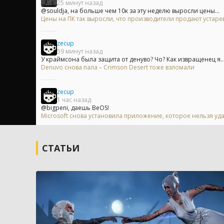
25 минут назад
@souldja, на больше чем 10к за эту неделю выросли цены...
Цены на ПК так выросли, что производители продают устар
zecup
59 минут назад
У краймсона была защита от денуво? Чо? Как извращенец я..
Denuvo снова пала – Crimson Desert тоже взломали
zecup
1 час назад
@bigpeni, даешь BeOS!
Microsoft снова установила приложение, которое нельзя уд
СТАТЬИ