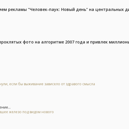
м рекламы "Человек-паук: Новый день" на центральных д
проклятых фото на алгоритме 2007 года и привлек миллио
нули, если бы выживание зависело от здравого смысла
ние...
евшее железо под видом нового