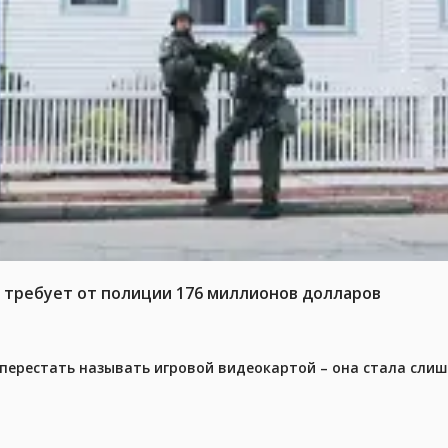
t требует от полиции 176 миллионов долларов
перестать называть игровой видеокартой – она стала сли