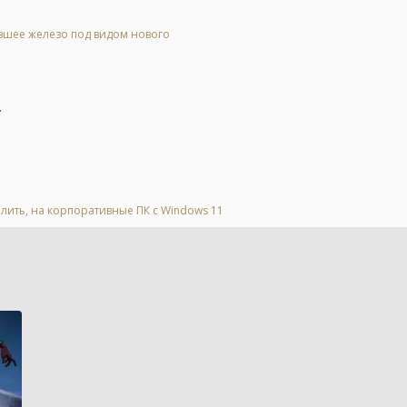
евшее железо под видом нового
.
алить, на корпоративные ПК с Windows 11