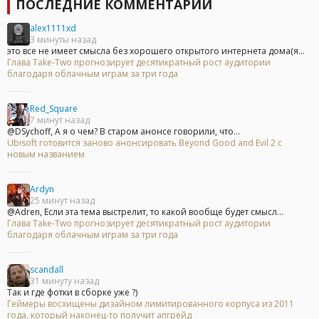
ПОСЛЕДНИЕ КОММЕНТАРИИ
alex1111xd
3 минуты назад
это все не имеет смысла без хорошего открытого интернета дома(я...
Глава Take-Two прогнозирует десятикратный рост аудитории
благодаря облачным играм за три года
Red_Square
7 минут назад
@DSychoff, А я о чем? В старом анонсе говорили, что...
Ubisoft готовится заново анонсировать Beyond Good and Evil 2 с
новым названием
Ardyn
25 минут назад
@Adren, Если эта тема выстрелит, то какой вообще будет смысл...
Глава Take-Two прогнозирует десятикратный рост аудитории
благодаря облачным играм за три года
scandall
31 минуту назад
Так и где фотки в сборке уже ?)
Геймеры восхищены дизайном лимитированного корпуса из 2011
года, который наконец-то получит апгрейд