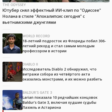
THE ODYSSEY
Ютубер снял эффектный ИИ-клип по "Одиссее"
Нолана в стиле "Апокалипсис сегодня" с
вьетнамскими джунглями
WORLD RECORD
18-летний подросток из Флориды побил 306-
летний рекорд и стал самым молодым
профессором в истории
DIABLO II
Исследователь Diablo 2 обнаружил, что
витражи собора из четвёртого акта
оказались монстрами, и их можно разбить
BALDUR'S GATE 3
Larian показала 10 редчайших концовок
Baldur's Gate 3, включая худшие судьбы
Лаэзель и Астариона